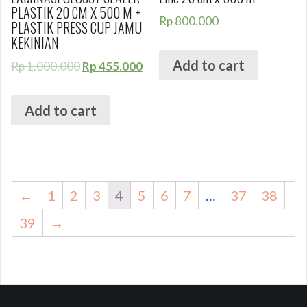
PLASTIK 20 CM X 500 M +
Rp
800.000
PLASTIK PRESS CUP JAMU
KEKINIAN
Add to cart
Rp
1.000.000
Rp
455.000
Add to cart
←
1
2
3
4
5
6
7
…
37
38
39
→