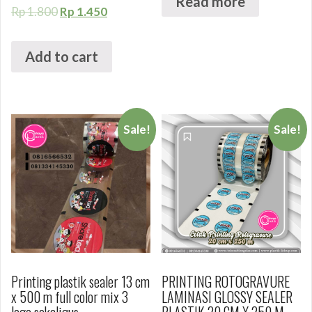
Read more
Rp
1.800
Rp
1.450
Add to cart
Sale!
Sale!
Printing plastik sealer 13 cm
PRINTING ROTOGRAVURE
x 500 m full color mix 3
LAMINASI GLOSSY SEALER