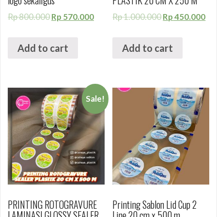
logo sekaligus
PLASTIK 20 CM X 250 M
Rp
800.000
Rp
570.000
Rp
1.000.000
Rp
450.000
Add to cart
Add to cart
Sale!
PRINTING ROTOGRAVURE
Printing Sablon Lid Cup 2
LAMINASI GLOSSY SEALER
Line 20 cm x 500 m