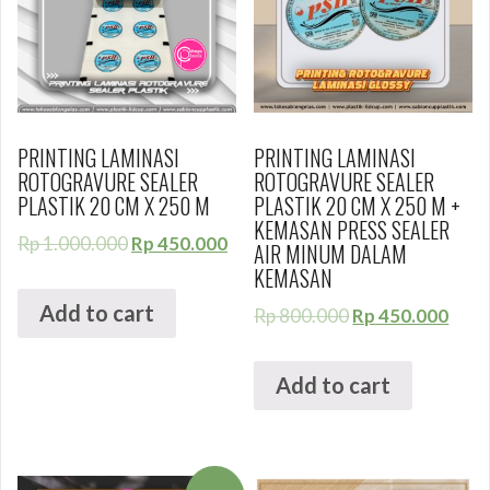
PRINTING LAMINASI
PRINTING LAMINASI
ROTOGRAVURE SEALER
ROTOGRAVURE SEALER
PLASTIK 20 CM X 250 M
PLASTIK 20 CM X 250 M +
KEMASAN PRESS SEALER
Rp
1.000.000
Rp
450.000
AIR MINUM DALAM
KEMASAN
Add to cart
Rp
800.000
Rp
450.000
Add to cart