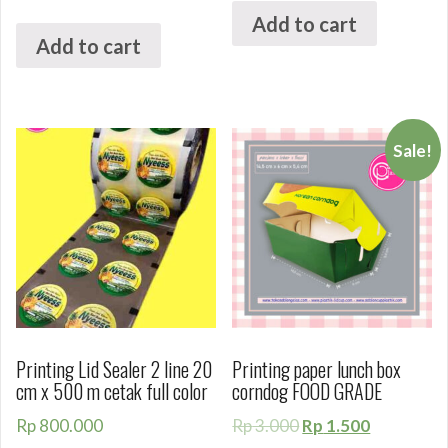
Add to cart
Add to cart
Sale!
Printing Lid Sealer 2 line 20
Printing paper lunch box
cm x 500 m cetak full color
corndog FOOD GRADE
Rp
800.000
Rp
3.000
Rp
1.500