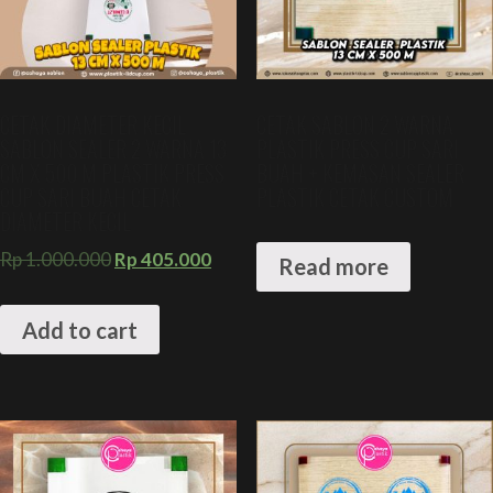
CETAK DIAMETER KECIL
CETAK SABLON 2 WARNA
SABLON SEALER 2 WARNA 13
PLASTIK PRESS CUP SARI
CM X 500 M PLASTIK PRESS
BUAH + KEMASAN SEALER
CUP SARI BUAH CETAK
PLASTIK CETAK CUSTOM
DIAMETER KECIL
Rp
1.000.000
Rp
405.000
Read more
Add to cart