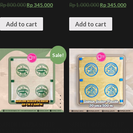
Rp
800.000
Rp
345.000
Rp
1.000.000
Rp
345.000
Add to cart
Add to cart
Sale!
SABLON 1 WARNA SEALER
SABLON 1 WARNA SEALER
PLASTIK 2 LINE 20 CM X 500
PLASTIK 2 LINE UKURAN 20