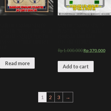
SABLON 1 WARNA SEALER
SABLON 2 WARNA SEALER
PLASTIK PRESS 2 LINE 20 CM
PLASTIK 10 CM X 500 M +
X 500 M + SEALER PLASTIK
KEMASAN MINUMAN
PRESS CUP AMDK MINERAL
CUSTOM KEKINIAN
CUP
Rp
1.000.000
Rp
370.000
Read more
Add to cart
1
2
3
→