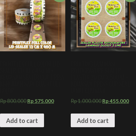
PRINTFLEX FULL COLOR LID
PRINTING LAMINASI
SEALER 13 CM x 450 M +
ROTOGRAVURE SEALER
KEMASAN SEALER CUP PRESS
PLASTIK 20 CM X 500 M +
MINUMAN SARI BUAH FULL
KEMASAN PRESS CUP SEALER
COLOR
JAMU KEKINIAN
Rp
800.000
Rp
575.000
Rp
1.000.000
Rp
455.000
Add to cart
Add to cart