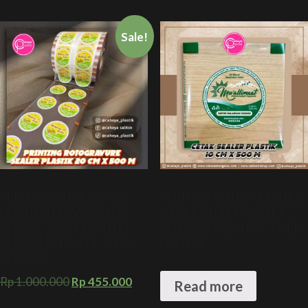
Sale!
PRINTING ROTOGRAVURE
PRINTING SEALER PLASTIK 2
LAMINASI GLOSSY SEALER
WARNA 10 CM X 500 M +
PLASTIK 20 CM X 500 M +
KEMASAN PRESS CUP AMDK
PLASTIK PRESS CUP JAMU
CUSTOM
KEKINIAN
Rp
1.000.000
Rp
455.000
Read more