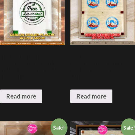
CETAK SABLON SEALER
CETAK SABLON SEALER
PLASTIK 10 CM X 500 M +
PLASTIK 20 CM X 500 M +
KEMASAN PRESS CUP AMDK
PENUTUP PRESS KEMASAN
LID SEALER
AMDK
Read more
Read more
Sale!
Sale