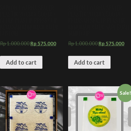
SABLON 1 WARNA SEALER
SABLON 1 WARNA SEALER
PLASTIK 20 CM X 500 M +
PLASTIK 20 CM X 500 M +
CETAK PLASTIK PRESS CUP
KEMASAN SEALER PLASTIK
KEMASAN MINUMAN AMDK
MINUMAN AMDK SARI BUAH
CUSTOM
JAMU CUP
Rp
1.000.000
Rp
575.000
Rp
1.000.000
Rp
575.000
Add to cart
Add to cart
Sale