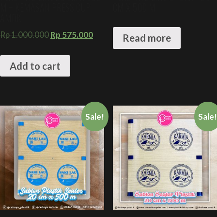
M + KEMASAN PRESS CUP
CM X 500 M
AMDK
Rp
1.000.000
Rp
575.000
Read more
Add to cart
Sale!
Sale