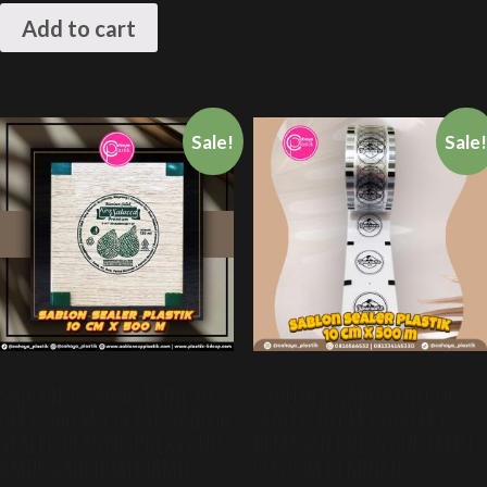
Add to cart
Sale!
Sale
SABLON 1 WARNA 1 LINE 10
SABLON 1 WARNA LID CUP
CM X 500 M + CETAK SABLON
SEALER 10 CM X 500 M +
SEALER PLASTIK PRESS CUP
KEMASAN PRESS CUP JAMU
AMDK SARI BUAH JAMU
CUSTOM KEKINIAN