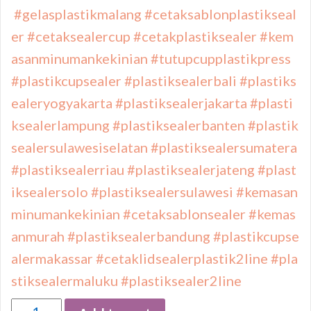
#gelasplastikmalang
#cetaksablonplastikseal
er
#cetaksealercup
#cetakplastiksealer
#kem
asanminumankekinian
#tutupcupplastikpress
#plastikcupsealer
#plastiksealerbali
#plastiks
ealeryogyakarta
#plastiksealerjakarta
#plasti
ksealerlampung
#plastiksealerbanten
#plastik
sealersulawesiselatan
#plastiksealersumatera
#plastiksealerriau
#plastiksealerjateng
#plast
iksealersolo
#plastiksealersulawesi
#kemasan
minumankekinian
#cetaksablonsealer
#kemas
anmurah
#plastiksealerbandung
#plastikcupse
alermakassar
#cetaklidsealerplastik2line
#pla
stiksealermaluku
#plastiksealer2line
Quantity