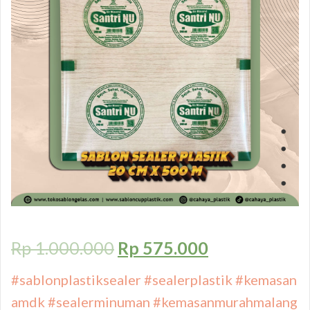
Rp
1.000.000
Rp
575.000
#sablonplastiksealer
#sealerplastik
#kemasan
amdk
#sealerminuman
#kemasanmurahmalang