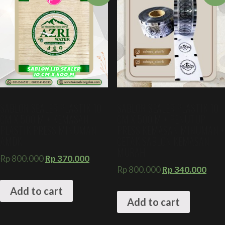
SABLON SEALER PLASTIK 10
SABLON SEALER PLASTIK 10
CM X 500 M + KEMASAN
CM X 500 M + PENUTUP
PLASTIK PRESS MINUMAN
PRESS KEMASAN MINUMAN +
AMDK
CETAK SABLON KEMASAN
MURAH
Rp
800.000
Rp
370.000
Rp
800.000
Rp
340.000
Add to cart
Add to cart