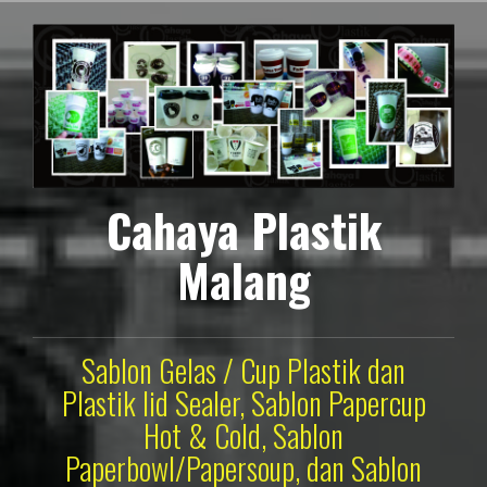
Lompat
ke
konten
Cahaya Plastik
Malang
Sablon Gelas / Cup Plastik dan
Plastik lid Sealer, Sablon Papercup
Hot & Cold, Sablon
Paperbowl/Papersoup, dan Sablon