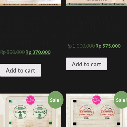
CETAK SABLON 2 WARNA
SABLON 1 WARNA SEALER
SEALER PLASTIK 10 CM X 500
PLASTIK 2 LINE 20 CM X 500
M + PENUTUP PRESS
M + KEMASAN PRESS CUP
KEMASAN SARI BUAH + LID
AMDK
CUP SEALER PRESS AMDK
Rp
1.000.000
Rp
575.000
Rp
800.000
Rp
370.000
Add to cart
Add to cart
Sale!
Sale