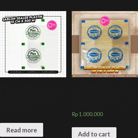
SABLON SEALER PLASTIK 10
SABLON SEALER PLASTIK 2
CM X 500 M + PENUTUP
LINE 20 CM X 500 M +
PRESS KEMASAN MINUMAN
KEMASAN MINUMAN AMDK
AMDK
Rp
1.000.000
Read more
Add to cart