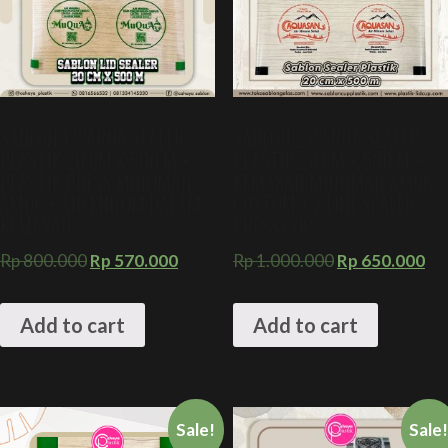
SABLON 1 WARNA SEALER
SABLON 2 WARNA SEALER
PLASTIK 20 CM X 500 M +
PLASTIK 20 CM X 500 M +
PLASTIK PRESS MINUMAN
KEMASAN MINUMAN AMDK
AMDK + AIR MINUM DALAM
CUSTOM + 2 LINE SEALER
KEMASAN
PRESS CUP
Rp
800.000
Rp
570.000
Rp
1.000.000
Rp
650.000
Add to cart
Add to cart
Sale!
Sale