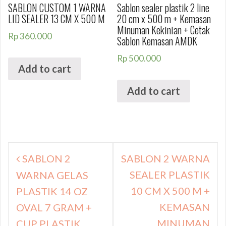
SABLON CUSTOM 1 WARNA
Sablon sealer plastik 2 line
LID SEALER 13 CM X 500 M
20 cm x 500 m + Kemasan
Minuman Kekinian + Cetak
Rp
360.000
Sablon Kemasan AMDK
Rp
500.000
Add to cart
Add to cart
Navigasi
SABLON 2
SABLON 2 WARNA
pos
SEALER PLASTIK
WARNA GELAS
10 CM X 500 M +
PLASTIK 14 OZ
KEMASAN
OVAL 7 GRAM +
MINUMAN
CUP PLASTIK