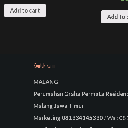
Add to cart
Add to 
Kontak kami
MALANG
Perumahan Graha Permata Residence
Malang Jawa Timur
Marketing
081334145330
/ Wa : 0