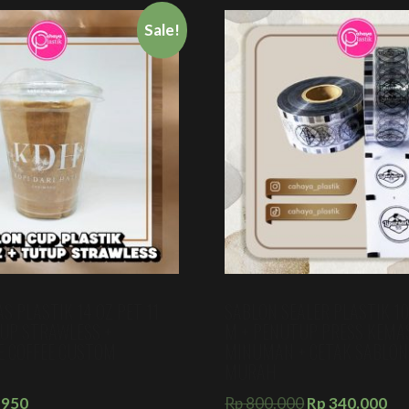
Sale!
S PLASTIK 14 OZ PET 11
SABLON SEALER PLASTIK 10
UP STRAWLESS +
M + PENUTUP PRESS KEMA
E COFFEE CUSTOM
MINUMAN + CETAK SABLO
MURAH
950
Rp
800.000
Rp
340.000