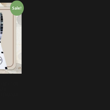
Sale!
 CM X 500
SAN
N KEMASAN