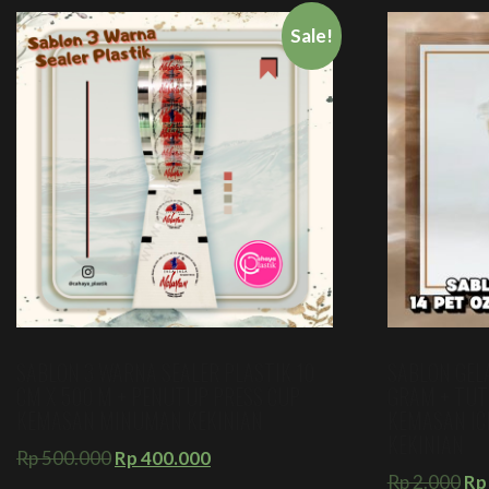
Sale!
SABLON 3 WARNA SEALER PLASTIK 10
SABLON GELA
CM X 500 M + PENUTUP PRESS CUP
GRAM + TUT
KEMASAN MINUMAN KEKINIAN
KEMASAN IC
KEKINIAN
Rp
500.000
Rp
400.000
Rp
2.000
Rp