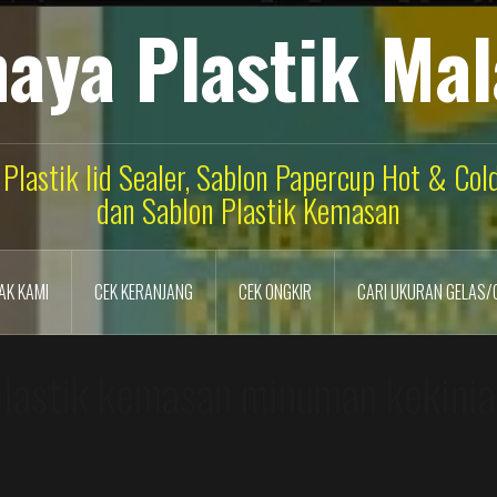
aya Plastik Ma
 Plastik lid Sealer, Sablon Papercup Hot & Co
dan Sablon Plastik Kemasan
AK KAMI
CEK KERANJANG
CEK ONGKIR
CARI UKURAN GELAS/
plastik kemasan minuman kekinia