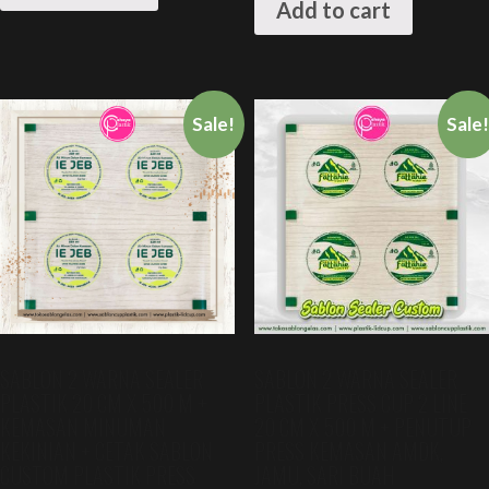
Add to cart
Sale!
Sale
SABLON 2 WARNA SEALER
SABLON 2 WARNA SEALER
PLASTIK 20 CM X 500 M +
PLASTIK PRESS CUP 2 LINE
KEMASAN MINUMAN
20 CM X 500 M + PENUTUP
KEKINIAN + CETAK SABLON
PRESS KEMASAN AMDK,
CUSTOM PLASTIK PRESS
JAMU, SARI BUAH