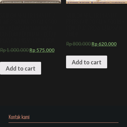
SABLON SEALER PLASTIK 2
SABLON SEALER PLASTIK
LINE 2 WARNA 20 CM X 500
PREES CUP 20 CM X 500 M +
M + KEMASAN MINUMAN
PENUTUP PRESS KEMASAN
CUSTOM KEKINIAN + CETAK
AMDK
PLASTIK PRESS CUP AMDK
Rp
800.000
Rp
620.000
Rp
1.000.000
Rp
575.000
Add to cart
Add to cart
Kontak kami