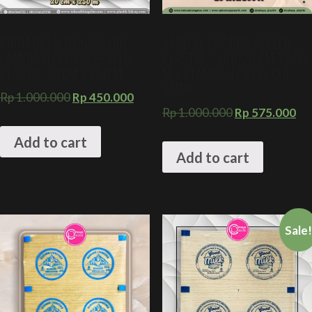
PRINTING ROTOGRAVURE
SABLON 1 WARNA SEALER
LAMINASI GLOSSY SEALER
PLASTIK 2 LINE 20 CM X 500
PLASTIK 20 CM X 250 M
M + KEMASAN PRESS CUP
AMDK
Rp
1.000.000
Rp
450.000
Rp
1.000.000
Rp
575.000
Add to cart
Add to cart
Sale