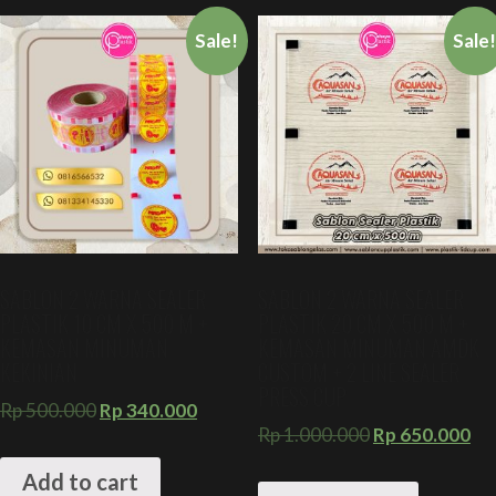
Sale!
Sale
SABLON 2 WARNA SEALER
SABLON 2 WARNA SEALER
PLASTIK 10 CM X 500 M +
PLASTIK 20 CM X 500 M +
KEMASAN MINUMAN
KEMASAN MINUMAN AMDK
KEKINIAN
CUSTOM + 2 LINE SEALER
PRESS CUP
Rp
500.000
Rp
340.000
Rp
1.000.000
Rp
650.000
Add to cart