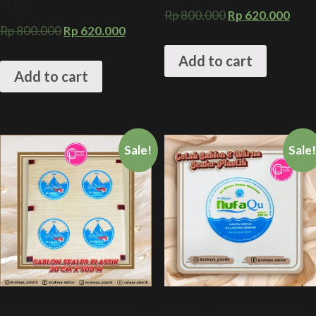
AMDK
Rp
800.000
Rp
620.000
Rp
800.000
Rp
620.000
Add to cart
Add to cart
Sale!
Sale
SABLON 3 WARNA SEALER
SABLON CUSTOM 2 WARNA