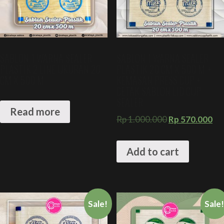
SABLON 1 WARNA SEALER
SABLON 1 WARNA SEALER
PLASTIK 2 LINE UKURAN 20
PLASTIK 20 CM X 500 M +
CM X 500 M
KEMASAN PRESS CUP +
CETAK SABLON LID CUP
SEALER
Read more
Rp
1.000.000
Rp
570.000
Add to cart
Sale!
Sale