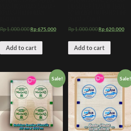
PLASTIK 20 CM X 500 M +
LID SEALER PLASTIK TEBAL
KEMASAN MINUMAN
52 MIKRON UKURAN 2 LINE
KEKINIAN
20 CM X 500 M
Rp
1.000.000
Rp
675.000
Rp
1.000.000
Rp
620.000
Add to cart
Add to cart
Sale!
Sale