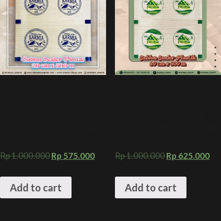
SABLON 1 WARNA SEALER
SABLON 2 WARNA PLASTIK
PLASTIK 20 CM X 500 M +
PRESS CUP SEALER 2 LINE 20
KEMASAN SEALER PLASTIK
CM X 500 M + KEMASAN
MINUMAN AMDK SARI BUAH
PRESS CUP MINUMAN AMDK
JAMU CUP
CUSTOM
Rp
1.000.000
Rp
575.000
Rp
1.000.000
Rp
625.000
Add to cart
Add to cart