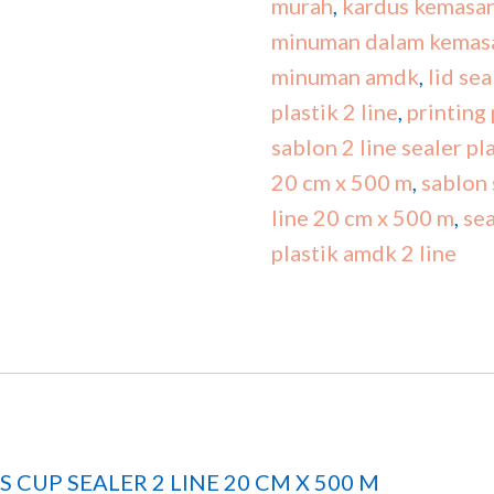
murah
,
kardus kemas
minuman dalam kemas
minuman amdk
,
lid se
plastik 2 line
,
printing 
sablon 2 line sealer p
20 cm x 500 m
,
sablon 
line 20 cm x 500 m
,
sea
plastik amdk 2 line
 CUP SEALER 2 LINE 20 CM X 500 M