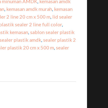
an minuman AMDK
,
kemasan amdk
an
,
kemasan amdk murah
,
kemasan
aler 2 line 20 cm x 500 m
,
lid sealer
plastik sealer 2 line full color
,
lastik kemasan
,
sablon sealer plastik
sealer plastik amdk
,
sealer plastik 2
ler plastik 20 cm x 500 m
,
sealer