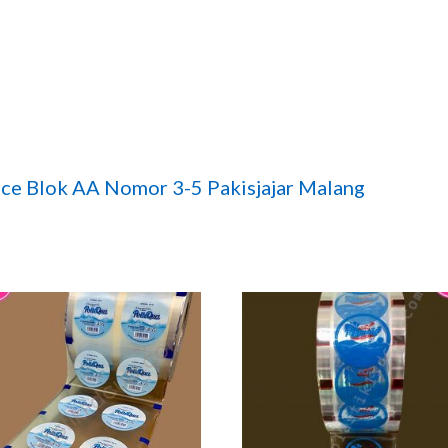
ce Blok AA Nomor 3-5 Pakisjajar Malang