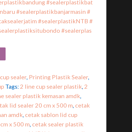
erplastikbandung
#sealerplastikbat
anbaru
#sealerplastikbanjarmasin
#
taksealerjatim
#sealerplastikNTB
#
sealerplastiksitubondo
#sealerplas
 cup sealer
,
Printing Plastik Sealer
,
up
Tags:
2 line cup sealer plastik
,
2
ne sealer plastik kemasan amdk
,
tak lid sealer 20 cm x 500 m
,
cetak
man amdk
,
cetak sablon lid cup
 cm x 500 m
,
cetak sealer plastik