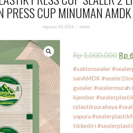
N PRESS CUP MINUMAN AMDK
Agustus 30, 2024
admin
Rp
1.000.000
Rp
6
#sablonsealer
#sealer
sanAMDK
#sealer2lin
gsealer
#sealermurah
kjember
#sealerplasti
rplastiksurabaya
#seal
yapura
#sealerplasti
tikkediri
#sealerplasti