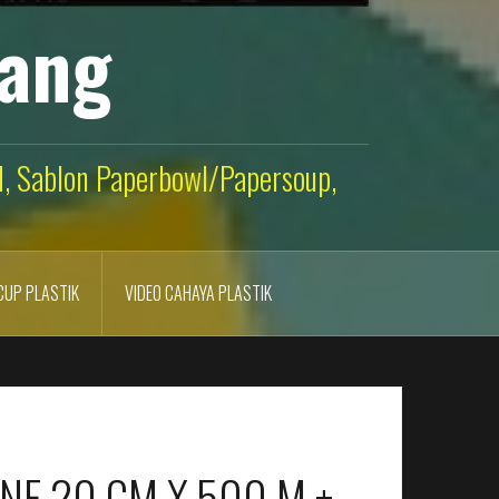
lang
ld, Sablon Paperbowl/Papersoup,
CUP PLASTIK
VIDEO CAHAYA PLASTIK
NE 20 CM X 500 M +