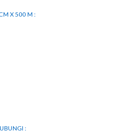
CM X 500 M :
UBUNGI :