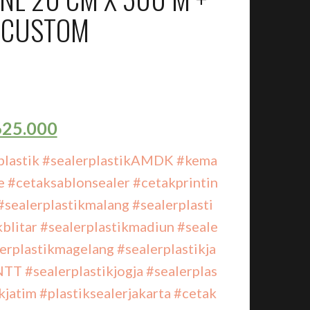
 CUSTOM
25.000
plastik
#sealerplastikAMDK
#kema
e
#cetaksablonsealer
#cetakprintin
#sealerplastikmalang
#sealerplasti
kblitar
#sealerplastikmadiun
#seale
erplastikmagelang
#sealerplastikja
kNTT
#sealerplastikjogja
#sealerplas
kjatim
#plastiksealerjakarta
#cetak