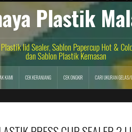
aya Plastik Ma
 Plastik lid Sealer, Sablon Papercup Hot & Co
dan Sablon Plastik Kemasan
AK KAMI
CEK KERANJANG
CEK ONGKIR
CARI UKURAN GELAS/
ASTIK PRESS CUP SEALER 2 LI