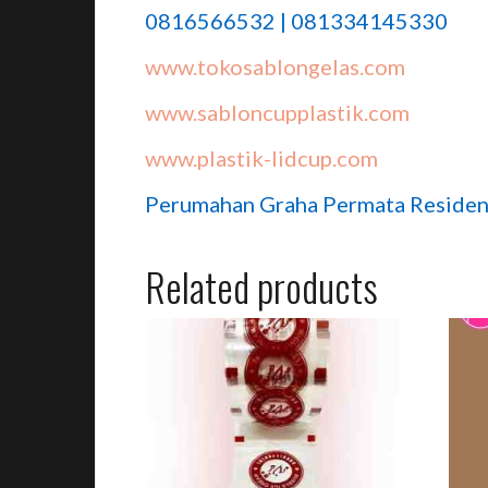
0816566532 | 081334145330
www.tokosablongelas.com
www.sabloncupplastik.com
www.plastik-lidcup.com
Perumahan Graha Permata Residen
Related products