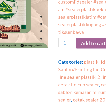
customlidsealer
#seal
am
#sealerplastikpek
sealerplastikjatim
#ce
sealerplastikkupang
#
tiksumbawa
Quantity
Add to cart
Categories:
plastik lid
Sablon/Printing Lid C
line sealer plastik
,
2 li
cetak lid cup sealer
,
ce
sablon kemasan minu
sealer
,
cetak sealer 20