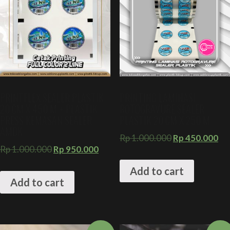
PRINTFLEX SEALER PLASTIK
PRINTING LAMINASI
20 CM X 450 M + PLASTIK
ROTOGRAVURE SEALER
PRESS KEMASAN SEALER
PLASTIK 20 CM X 250 M
AMDK
Rp
1.000.000
Rp
450.000
Rp
1.000.000
Rp
950.000
Add to cart
Add to cart