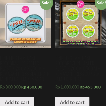
Sale!
Sale
PRINTING LAMINASI
PRINTING LAMINASI
ROTOGRAVURE SEALER
ROTOGRAVURE SEALER
PLASTIK 20 CM X 250 M +
PLASTIK 20 CM X 500 M +
KEMASAN PRESS SEALER AIR
KEMASAN PRESS CUP SEALER
MINUM DALAM KEMASAN
JAMU KEKINIAN
Rp
800.000
Rp
450.000
Rp
1.000.000
Rp
455.000
Add to cart
Add to cart