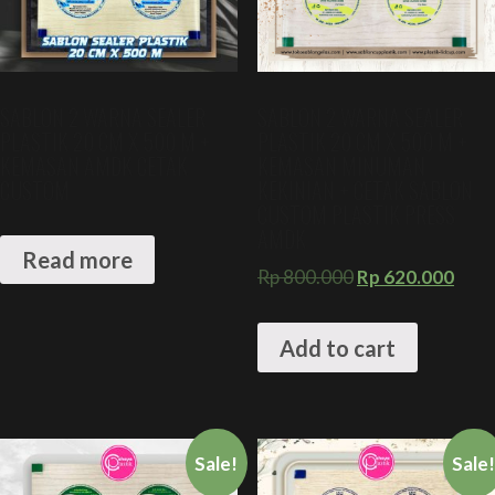
SABLON 2 WARNA SEALER
SABLON 2 WARNA SEALER
PLASTIK 20 CM X 500 M +
PLASTIK 20 CM X 500 M +
KEMASAN AMDK CETAK
KEMASAN MINUMAN
CUSTOM
KEKINIAN + CETAK SABLON
CUSTOM PLASTIK PRESS
AMDK
Read more
Rp
800.000
Rp
620.000
Add to cart
Sale!
Sale