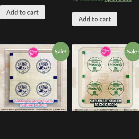
Add to cart
Add to cart
Sale!
Sale
SABLON 1 WARNA SEALER
SABLON 1 WARNA SEALER
PLASTIK 20 CM X 500 M +
PLASTIK 20 CM X 500 M +
KEMASAN SEALER PLASTIK
PLASTIK PRESS MINUMAN