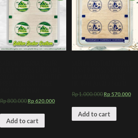
SABLON 2 WARNA SEALER
SABLON CUSTOM 1 WARNA
PLASTIK PRESS CUP 2 LINE
PLASTIK PRESS SEALER CUP
20 CM X 500 M + PENUTUP
MINUMAN AMDK 2 LINE
PRESS KEMASAN AMDK,
UKURAN 20 CM X 500 M
JAMU, SARI BUAH
Rp
1.000.000
Rp
570.000
Rp
800.000
Rp
620.000
Add to cart
Add to cart