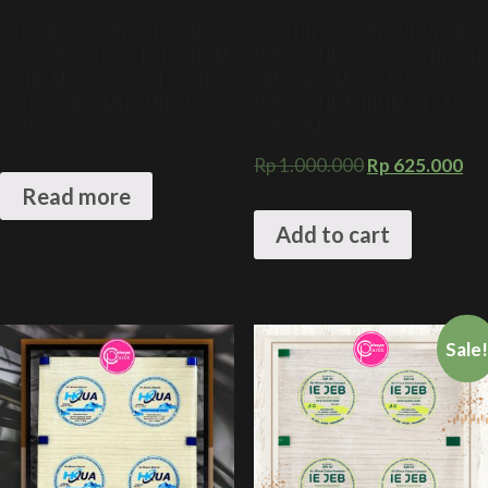
SABLON 1 WARNA SEALER
SABLON 2 WARNA PLASTIK
PLASTIK PRESS 2 LINE 20 CM
PRESS CUP SEALER 2 LINE 20
X 500 M + SEALER PLASTIK
CM X 500 M + KEMASAN
PRESS CUP AMDK MINERAL
PRESS CUP MINUMAN AMDK
CUP
CUSTOM
Rp
1.000.000
Rp
625.000
Read more
Add to cart
Sale