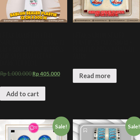
CETAK DIAMETER KECIL
CETAK SABLON SEALER
SABLON SEALER 2 WARNA 13
PLASTIK 20 CM X 500 M +
CM X 500 M PLASTIK PRESS
PENUTUP PRESS KEMASAN
CUP SARI BUAH CETAK
AMDK
DIAMETER KECIL
Rp
1.000.000
Rp
405.000
Read more
Add to cart
Sale!
Sale