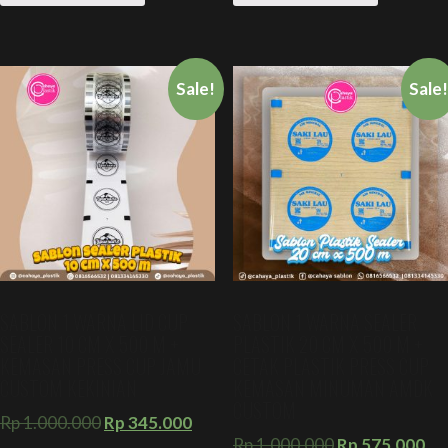
Sale!
Sale
SABLON 1 WARNA LID CUP
SABLON 1 WARNA SEALER
SEALER 10 CM X 500 M +
PLASTIK 20 CM X 500 M +
KEMASAN PRESS CUP JAMU
CETAK PLASTIK PRESS CUP
CUSTOM KEKINIAN
KEMASAN MINUMAN AMDK
CUSTOM
Rp
1.000.000
Rp
345.000
Rp
1.000.000
Rp
575.000