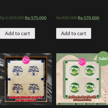
MINUMAN AMDK SARI BUAH
AMDK + AIR MINUM DALAM
JAMU CUP
KEMASAN
Rp
1.000.000
Rp
575.000
Rp
800.000
Rp
570.000
Add to cart
Add to cart
Sale