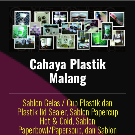
Lompat
ke
konten
Cahaya Plastik
Malang
Sablon Gelas / Cup Plastik dan
Plastik lid Sealer, Sablon Papercup
Hot & Cold, Sablon
Paperbowl/Papersoup, dan Sablon