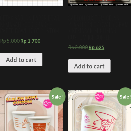
CETAK SABLON PAPER BOWL
SABLON CUSTOM GELAS
KEMASAN FOOD GRADE +
PLASTIK 14 OZ OVAL 7 GRAM
PAPER BOWL 17 OZ CUSTOM
+ KEMASAN MINUMAN
CUSTOM ICE COFFEE
Rp
5.000
Rp
1.700
Rp
2.000
Rp
625
Add to cart
Add to cart
Sale!
Sale