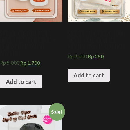
SABLON CUSTOM PAPER
SABLON PAPER BOWL FOOD
BOWL 17 OZ FOOD GRADE +
GRADE + KEMASAN MIE
KEMASAN MAKANAN
RAMEN CUSTOM KEKINIAN
KEKINIAN
Rp
2.000
Rp
250
Rp
5.000
Rp
1.700
Add to cart
Add to cart
Sale!