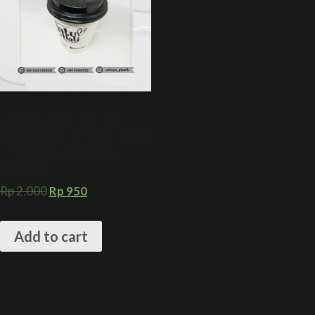
SABLON PAPER CUP 9 OZ
FOOD GRADE + TUTUP HITAM
+ KEMASAN MINUMAN
KEKINIAN
Rp
2.000
Rp
950
Add to cart