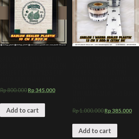
SABLON 1 WARNA 1 LINE 10
SABLON 1 WARNA SEALER
CM X 500 M + CETAK SABLON
PLASTIK 13 CM X 500 M +
SEALER PLASTIK PRESS CUP
CETAK SABLON CUSTOM
AMDK SARI BUAH JAMU
DIAMETER KECIL + KEMASAN
SEALER PRESS CUP
Rp
800.000
Rp
345.000
MINUMAN AMDK SARI BUAH
JAMU
Add to cart
Rp
1.000.000
Rp
385.000
Add to cart