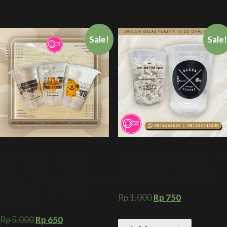
Sale!
Sale
SABLON 2 WARNA GELAS
Sablon 2 warna gelas plastik 16
PLASTIK 14 OZ DATAR 6
oz oval 8 gram tanpa tutup +
GRAM + KEMASAN MINUMAN
Kemasan Minuman Kekinian
KEKINIAN + CUP PLASTIK
Rp
1.000
Rp
750
TEH TARIK
Rp
5.000
Rp
650