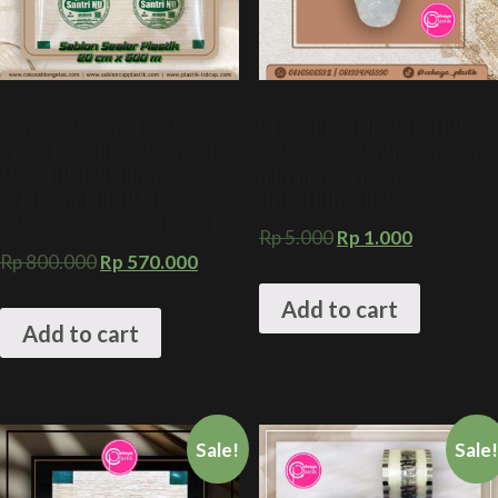
CETAK SABLON SEALER
GELAS PLASTIK INJECTION +
PLASTIK 2 LINE 20 CM X 500
sablon gelas plastik kemasan
M + PENUTUP PRESS
minuman kekinian +
KEMASAN MINUMAN +
INJECTION CUP DATAR
SABLON CUSTOM LID SEALER
Rp
5.000
Rp
1.000
Rp
800.000
Rp
570.000
Add to cart
Add to cart
Sale!
Sale