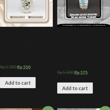
SABLON GELAS PLASTIK 14
SABLON GELAS PLASTIK 14
OZ DATAR 6 GRAM +
OZ DATAR 7 GRAM +
KEMASAN MINUMAN
KEMASAN MINUMAN
KEKINIAN + CETAK SABLON
CUSTOM KEKINIAN + CETAK
CUP PLASTIK CUSTOM
SABLON GELAS PLASTIK ICE
COFFEE
Rp
5.000
Rp
550
Rp
5.000
Rp
575
Add to cart
Add to cart