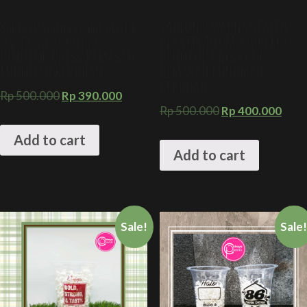
Sablon 2 warna sealer plastik
SABLON 3 WARNA SEALER
cup 13 cm x 500 m +
PLASTIK 10 CM X 500 M +
PENUTUP PRESS KEMASAN
PENUTUP PRESS CUP
MINUMAN KEKINIAN
KEMASAN MINUMAN
KEKINIAN
Rp
500.000
Rp
390.000
Rp
500.000
Rp
400.000
Add to cart
Add to cart
Sale!
Sale