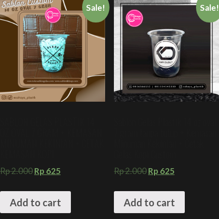
Sale!
Sale
SABLON GELAS PLASTIK 14
Sablon Gelas Plastik 14 oz oval
OZ OVAL 7 GRAM + KEMASAN
7 gram tanpa tutup + Kemasan
MINUMAN KEKINIAN + CETAK
Minuman Kekinian + Cetak
KEMASAN KOPI
Gelas Kopi Custom
Rp
2.000
Rp
625
Rp
2.000
Rp
625
Add to cart
Add to cart