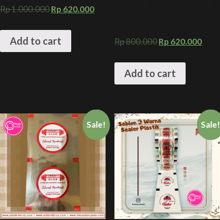
KEKINIAN + CETAK SABLON
Rp
1.000.000
Rp
620.000
CUSTOM PLASTIK PRESS
AMDK
Add to cart
Rp
800.000
Rp
620.000
Add to cart
Sale!
Sale