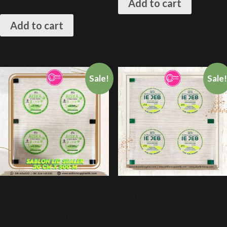
Add to cart
Add to cart
Sale!
Sale
SABLON 2 WARNA PLASTIK
SABLON 2 WARNA SEALER
LID CUP SEALER PRESS
PLASTIK 20 CM X 500 M +
KEMASAN MINUMAN AMDK
KEMASAN MINUMAN