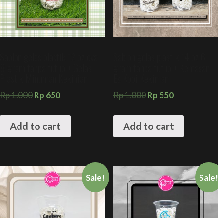
Sablon gelas plastik 12 oz oval
Sablon gelas plastik 14 oz 6
8 gram tanpa tutup + Gelas
gram tanpa tutup + Kemasan
Plastik Minuman Kekinian
Es Kopi Kekinian
Rp
1.000
Rp
650
Rp
1.000
Rp
550
Add to cart
Add to cart
Sale!
Sale