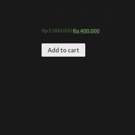
 CM X 500
SABLON SEALER PLASTIK 13 CM X 500
CUSTOM
M + KEMASAN MINUMAN KEKINIAN +
CETAK SABLON LID SEALER AMDK
Rp
1.000.000
Rp
400.000
Add to cart