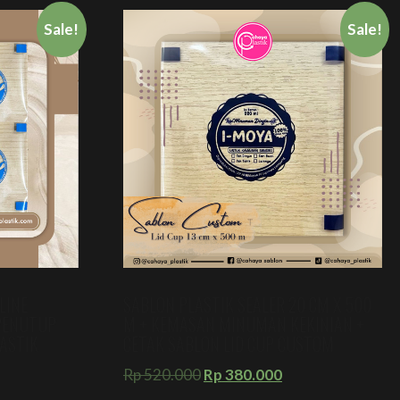
Sale!
Sale!
LINE
SABLON PLASTIK SEALER 20 CM X 500
 PENUTUP
M + KEMASAN MINUMAN KEKINIAN +
ASTIK
CETAK SABLON LID CUP CUSTOM
Rp
520.000
Rp
380.000