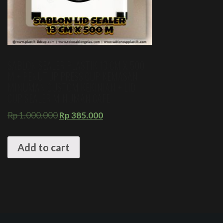
SABLON SEALER PLASTIK 13 CM X 500
M + PENUTUP PRESS CUP KEMASAN
MINUMAN CUSTOM KEKINIAN + LID
CUP SEALER MINUMAN CAFE
Rp
1.000.000
Rp
385.000
Add to cart