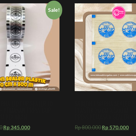
Sale!
RNA LID CUP SEALER 10
SABLON 1 WARNA SEALER 2 
 + KEMASAN PRESS CUP
PLASTIK 20 CM X 500 M +
M KEKINIAN
PRESS KEMASAN SEALER PL
0
Rp
345.000
Rp
800.000
Rp
570.000