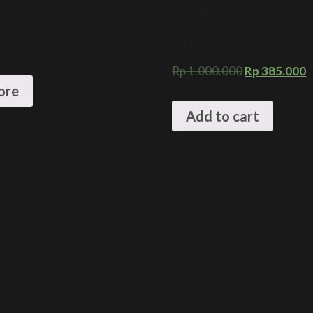
ER PLASTIK 10 CM X 500
SABLON SEALER PLASTIK 13
N PRESS SEALER AMDK 1
M + KEMASAN MINUMAN 
JAMU KEKINIAN
Rp
1.000.000
Rp
385.000
ore
Add to cart