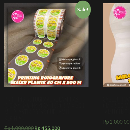
Sale!
PRINTING ROTOGRAVURE LAMINASI
SABLON 1 WA
GLOSSY SEALER PLASTIK 20 CM X 500
CM X 500 M
M + PLASTIK PRESS CUP JAMU
JAMU CUSTO
KEKINIAN
Rp
1.000.00
Rp
1.000.000
Rp
455.000