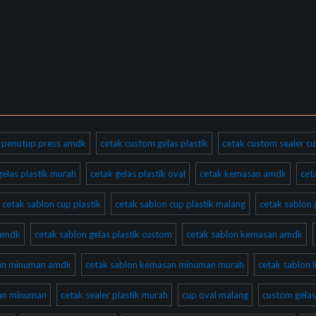
ik penutup press amdk
cetak custom gelas plastik
cetak custom sealer cu
gelas plastik murah
cetak gelas plastik oval
cetak kemasan amdk
cet
cetak sablon cup plastik
cetak sablon cup plastik malang
cetak sablon 
 amdk
cetak sablon gelas plastik custom
cetak sablon kemasan amdk
san minuman amdk
cetak sablon kemasan minuman murah
cetak sablon l
san minuman
cetak sealer plastik murah
cup oval malang
custom gelas