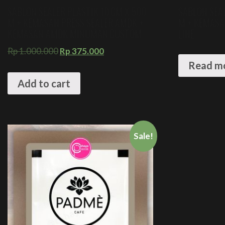
SABLON SEALER PLASTIK 10 CM X 500
SABLON SEAL
M + KEMASAN PRESS SEALER AMDK +
M + KEMASA
KEMASAN AMDK MINUMAN CUSTOM
LINE
Rp
1.000.000
Rp
375.000
Read m
Add to cart
Sale!