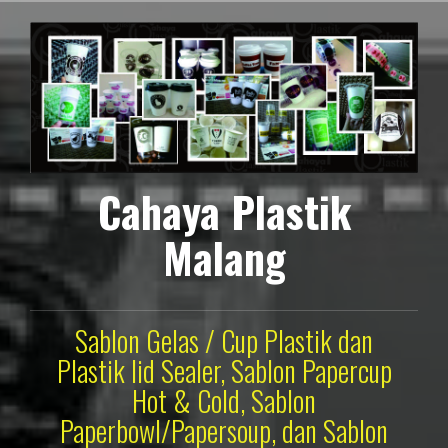
Lompat
ke
konten
Cahaya Plastik
Malang
Sablon Gelas / Cup Plastik dan
Plastik lid Sealer, Sablon Papercup
Hot & Cold, Sablon
Paperbowl/Papersoup, dan Sablon