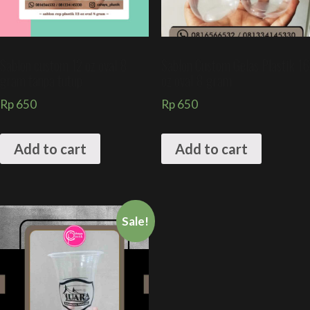
Sablon custom 12 oz oval 8
Sablon Custom Gelas Plastik 16
gram tanpa tutup
oz oval 8 gram
Rp
650
Rp
650
Add to cart
Add to cart
Sale!