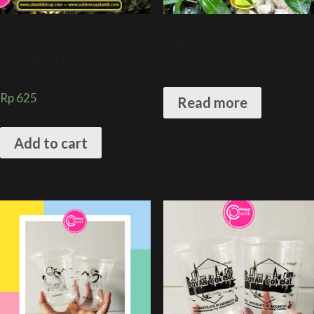
Sablon 2 warna cup plastik 16
Sablon Cup/Gelas Plastik 2
oz 7 gram (KEMASAN
Warna
MINUMAN CUSTOM)
Rp
625
Read more
Add to cart