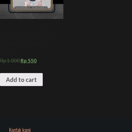
sablon gelas plastik 14 oz 6
gram + gelas kopi kekinian +
cetak custom sablon cup
plastik
Rp
1.000
Rp
550
Add to cart
Kontak kami