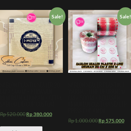
Sale!
Sale
SABLON PLASTIK SEALER 20
SABLON SEALER PLASTIK 1
CM X 500 M + KEMASAN
WARNA 2 LINE UKURAN 20
MINUMAN KEKINIAN + CETAK
CM X 500 M + KEMASAN
SABLON LID CUP CUSTOM
MINUMAN CUSTOM SEALER
PRESS CUP AMDK
Rp
520.000
Rp
380.000
Rp
1.000.000
Rp
575.000