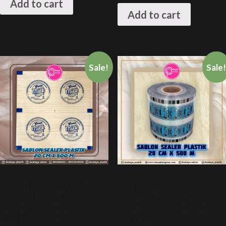
Add to cart
Add to cart
Sale!
Sale
SABLON SEALER PLASTIK 2
SABLON SEALER PLASTIK 20
LINE 20 CM X 500 M + CETAK
CM X 500 M + KEMASAN
KEMASAN PRESS SEALER
MINUMAN AMDK CUSTOM
MINUMAN AMDK
KEKINIAN