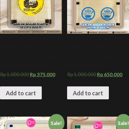
SABLON 2 WARNA SEALER
SABLON 2 WARNA SEALER
PLASTIK 10 CM X 500 M +
PLASTIK 20 CM X 500 M +
PENUTUP PRESS KEMASAN
PENUTUP PRESS KEMASAN
MINUMAN SARI BUAH
MINUMAN AMDK
Rp
1.000.000
Rp
375.000
Rp
1.000.000
Rp
650.000
Add to cart
Add to cart
Sale!
Sale