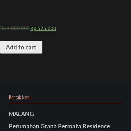
MINUMAN CUSTOM
KEKINIAN + CETAK PENUTUP
PRESS CUP AMDK
Rp
1.000.000
Rp
575.000
Add to cart
Kontak kami
MALANG
Perumahan Graha Permata Residence