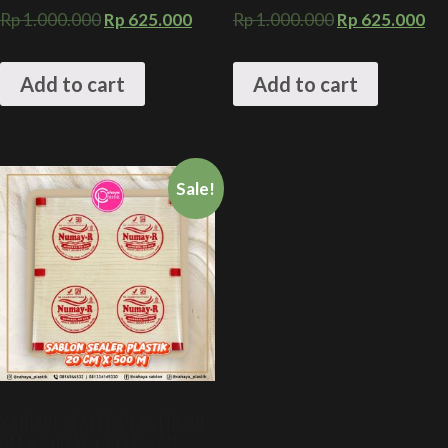
Rp
1.000.000
Rp
625.000
Rp
1.000.000
Rp
625.000
Add to cart
Add to cart
Sale!
SABLON SEALER PLASTIK 20
CM X 500 M + KEMASAN