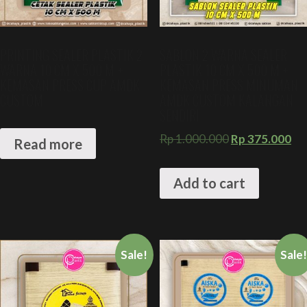
PRINTING SEALER PLASTIK 2
SABLON 2 WARNA SEALER
WARNA 10 CM X 500 M +
PLASTIK 10 CM X 500 M +
KEMASAN PRESS CUP AMDK
KEMASAN PRESS MINUMAN
CUSTOM
AMDK CUSTOM KALANGAN
SENDIRI
Rp
1.000.000
Rp
375.000
Read more
Add to cart
Sale!
Sale