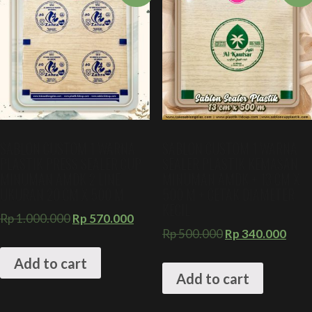
SABLON CUSTOM 1 WARNA
SABLON CUSTOM 1 WARNA
PLASTIK PRESS SEALER CUP
SEALER PLASTIK KEMASAN
MINUMAN AMDK 2 LINE
MINUMAN AMDK + 13 CM X
UKURAN 20 CM X 500 M
500 M + CETAK DIAMETER
KECIL
Rp
1.000.000
Rp
570.000
Rp
500.000
Rp
340.000
Add to cart
Add to cart