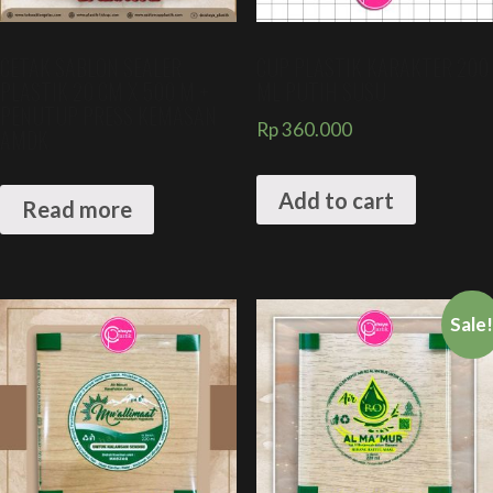
CETAK SABLON SEALER
CUP PLASTIK KARAKTER 200
PLASTIK 20 CM X 500 M +
ML PUTIH SUSU
PENUTUP PRESS KEMASAN
Rp
360.000
AMDK
Add to cart
Read more
Sale