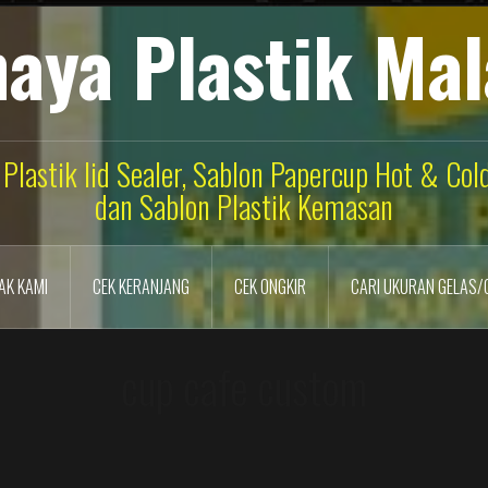
aya Plastik Ma
 Plastik lid Sealer, Sablon Papercup Hot & Co
dan Sablon Plastik Kemasan
AK KAMI
CEK KERANJANG
CEK ONGKIR
CARI UKURAN GELAS/
cup cafe custom