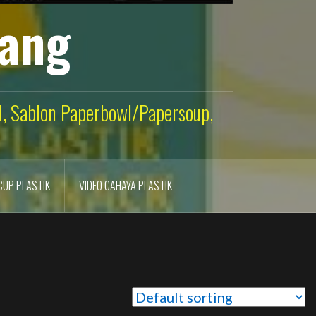
lang
ld, Sablon Paperbowl/Papersoup,
CUP PLASTIK
VIDEO CAHAYA PLASTIK