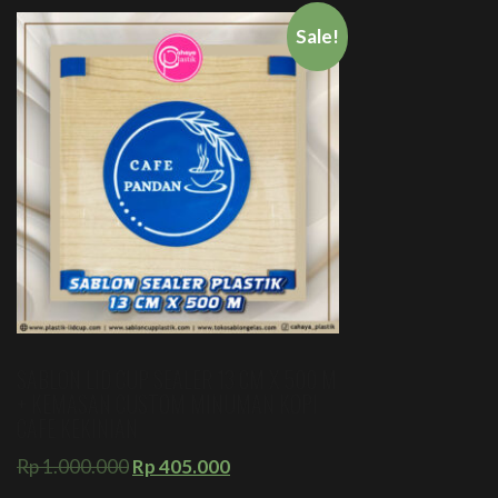
Sale!
SABLON LID CUP SEALER 13 CM X 500 M
+ KEMASAN CUSTOM MINUMAN KOPI
CAFE KEKINIAN
Rp
1.000.000
Rp
405.000