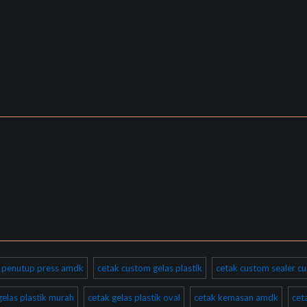
ik penutup press amdk
cetak custom gelas plastik
cetak custom sealer cu
gelas plastik murah
cetak gelas plastik oval
cetak kemasan amdk
cet