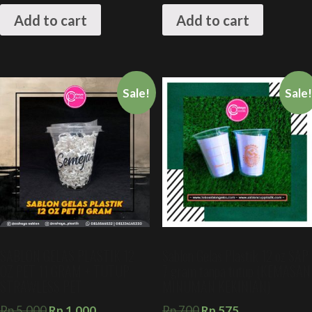
Add to cart
Add to cart
Sale!
Sale
SABLON GELAS PLASTIK 12
Sablon Gelas Plastik 12 oz SAP
OZ PET 11 GRAM + TUTUP
7 gram tanpa tutup (KEMASAN
STRAWLESS PET
MINUMAN KEKINIAN)
Rp
5.000
Rp
1.000
Rp
700
Rp
575