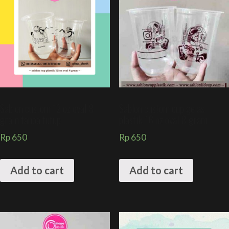
Sablon custom 12 oz oval 8
Sablon custom cup gelas
gram tanpa tutup
plastik 16 oz oval 8 gram
Rp
650
Rp
650
Add to cart
Add to cart