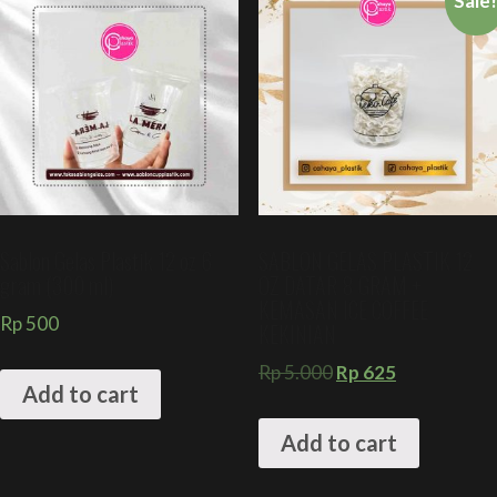
Sale
Sablon Gelas Plastik 12 oz 6
SABLON GELAS PLASTIK 12
gram (300 ml)
OZ DATAR 8 GRAM +
KEMASAN ICE COFFEE
Rp
500
KEKINIAN
Rp
5.000
Rp
625
Add to cart
Add to cart