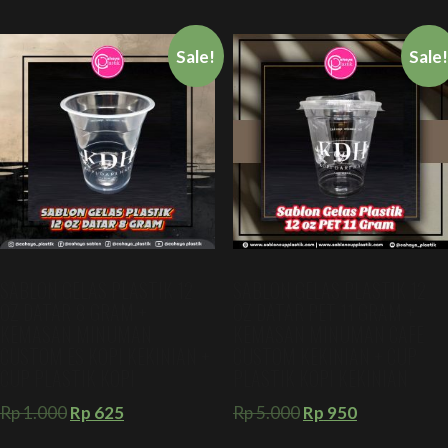
Sale!
Sale
SABLON GELAS PLASTIK 12
SABLON GELAS PLASTIK 12
OZ DATAR 8 GRAM +
OZ DATAR PET 11 GRAM +
KEMASAN MINUMAN
KEMASAN MINUMAN CAFE
CUSTOM ES KOPI KEKINIAN +
CUSTOM KEKINIAN + CUP
CUP PLASTIK KOPI
PLASTIK KOPI KEKINIAN
Rp
1.000
Rp
625
Rp
5.000
Rp
950