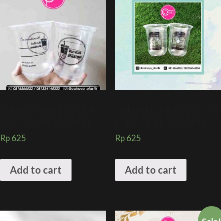
Sablon custom cup plastik 14
Sablon custom gelas plastik 14
oz oval 7 gram tanpa tutup
oz oval 7 gram tanpa tutup
Rp
625
Rp
625
Add to cart
Add to cart