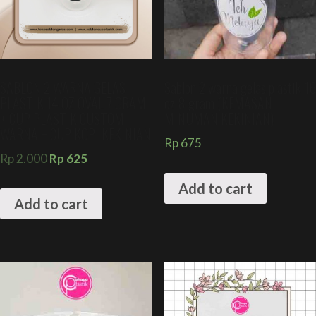
SABLON 2 WARNA GELAS
Sablon 2 warna gelas plastik 16
PLASTIK 14 OZ OVAL 7 GRAM
oz 8 gram (KEMASAN
+ CUP PLASTIK CUSTOM
MINUMAN KEKINIAN)
WARNA + CUP KOPI KEKINIAN
Rp
675
Rp
2.000
Rp
625
Add to cart
Add to cart