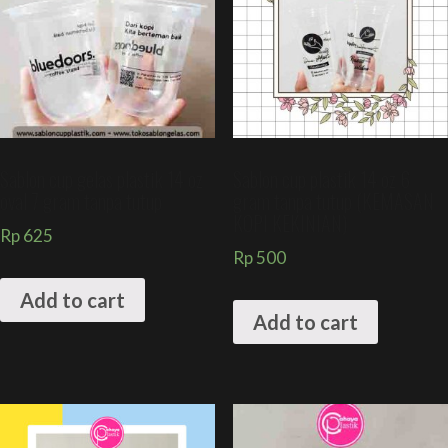
Sablon cup gelas plastik 14 oz
Sablon cup plastik 14 oz 6
oval 7 gram tanpa tutup
gram tanpa tutup (KEMASAN
KOPI KEKINIAN)
Rp
625
Rp
500
Add to cart
Add to cart