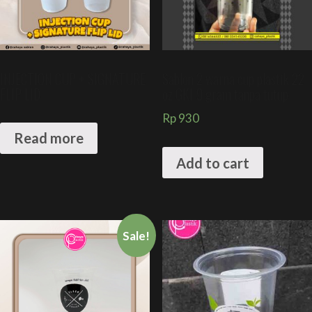
INJECTION CUP + SIGNATURE
Sablon 2 warna cup plastik 22
FLIP LID
oz GKI 9 gram tanpa tutup
Rp
930
Read more
Add to cart
Sale!