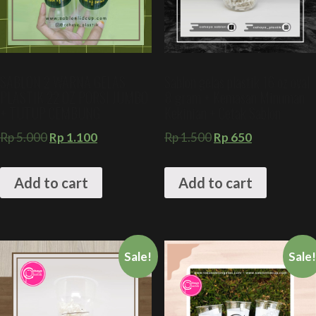
SABLON 2 WARNA GELAS
Sablon gelas plastik 16 oz oval
PLASTIK 22 OZ PORSI JUMBO
8 gram + Kemasan Minuman
+ TUTUP CEMBUNG
Kekinian + Cetak Sablon
Rp
5.000
Rp
1.100
Rp
1.500
Rp
650
Add to cart
Add to cart
Sale!
Sale