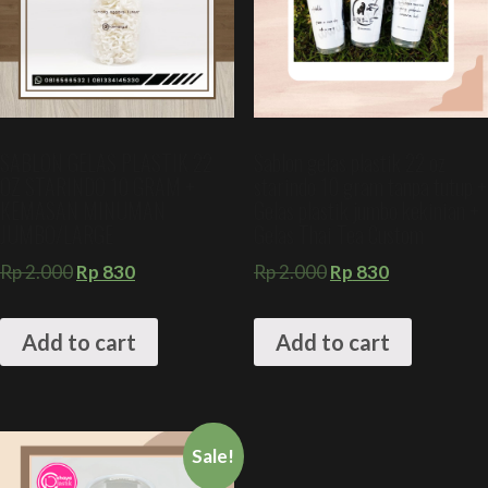
SABLON GELAS PLASTIK 22
Sablon gelas plastik 22 oz
OZ STARINDO 10 GRAM +
starindo 10 gram tanpa tutup +
KEMASAN MINUMAN
Gelas plastik jumbo kekinian +
JUMBO/LARGE
Gelas Thai Tea Custom
Rp
2.000
Rp
830
Rp
2.000
Rp
830
Add to cart
Add to cart
Sale!