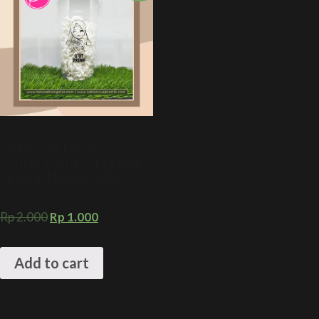
Sablon gelas plastik 22 oz
starindo 10 gram tanpa tutup +
Kemasan Minuman JUMBO
Kekinian
Rp
2.000
Rp
1.000
Add to cart