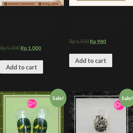
GELAS PLASTIK INJECTION +
Sablon 2 warna + gelas plastik
sablon gelas plastik kemasan
22 oz starindo 10 gram +
minuman kekinian +
JUMBO PACKAGING
INJECTION CUP DATAR
Rp
1.500
Rp
980
Rp
5.000
Rp
1.000
Add to cart
Add to cart
Sale!
Sale