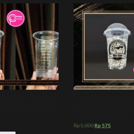
Plastik 16 oz 5 gram tanpa
SABLON GELAS PLASTIK 16 
ASAN MINUMAN KEKINIAN)
GRAM + KEMASAN MINUMA
+ CETAK SABLON CUSTOM
Rp
1.000
Rp
575