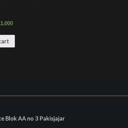
plastik 22 oz starindo 10
tutup + Kemasan Minuman
ian
1.000
cart
 Blok AA no 3 Pakisjajar