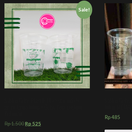
Sale!
Sablon Gelas Plastik 14 oz starindo 5
Sablon Gelas 
gram tanpa tutup + Gelas Kopi Custom
tutup (KEM
Kekinian
Rp
485
Rp
1.500
Rp
525