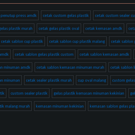
ik penutup press amdk
cetak custom gelas plastik
cetak custom sealer cu
gelas plastik murah
cetak gelas plastik oval
cetak kemasan amdk
cet
cetak sablon cup plastik
cetak sablon cup plastik malang
cetak sablon 
 amdk
cetak sablon gelas plastik custom
cetak sablon kemasan amdk
san minuman amdk
cetak sablon kemasan minuman murah
cetak sablon l
san minuman
cetak sealer plastik murah
cup oval malang
custom gelas
tik
custom sealer plastik
gelas plastik kemasan minuman kekinian
ge
stik malang murah
kemasan minuman kekinian
kemasan sablon gelas plas