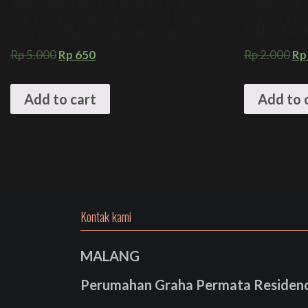
Sablon gelas plastik 18 oz oval 8 gram
Sablon gelas 
tanpa tutup + Cetak sablon 3 sisi 1 warna
gram tanpa 
+ Kemasan Minuman Custom Kekinian
JUMBO Kekin
Rp
5.000
Rp
650
Rp
2.000
Rp
Add to cart
Add to 
Kontak kami
MALANG
Perumahan Graha Permata Residence