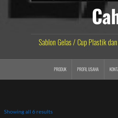
Cah
Sablon Gelas / Cup Plastik dan
PRODUK
PROFIL USAHA
KONT
Showing all 6 results