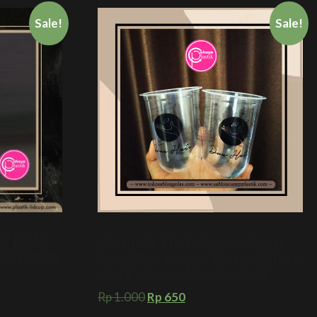
Sale!
Sale!
OZ DATAR 7
Sablon Gelas Plastik 16 oz oval 8 gram
N KEKINIAN
tanpa tutup + Kemasan Minuman Kekinian
+ Cetak custom sablon gelas plastik
Rp
1.000
Rp
650