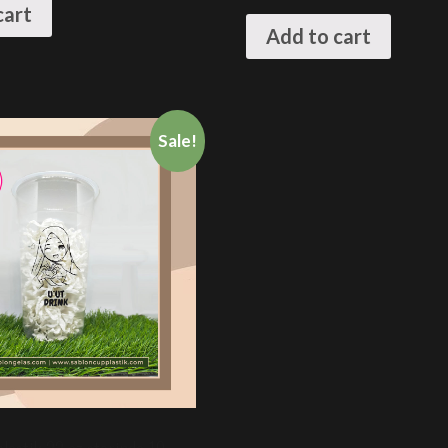
cart
Add to cart
Sale!