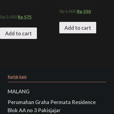
KEMASAN MINUMAN
Minuman Kekinian
KEKINIAN
Rp
1.000
Rp
550
Rp
2.000
Rp
575
Add to cart
Add to cart
Kontak kami
MALANG
Perumahan Graha Permata Residence
Blok AA no 3 Pakisjajar