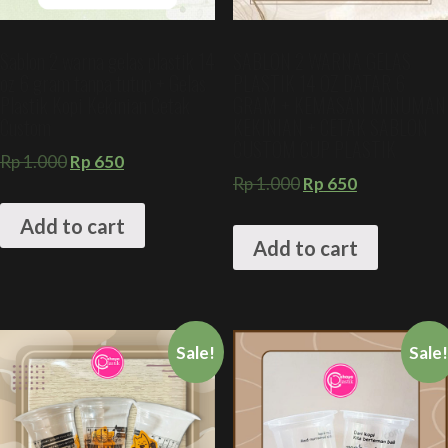
Sablon 2 warna gelas plastik 14
SABLON 2 WARNA GELAS
oz 6 gram tanpa tutup + Gelas
PLASTIK 14 OZ DATAR 6
Plastik Kopi Kekinian Cetak
GRAM + KEMASAN MINUMAN
Custom
KEKINIAN + CETAK SABLON
CUSTOM CUP PLASTIK
Rp
1.000
Rp
650
Rp
1.000
Rp
650
Add to cart
Add to cart
Sale!
Sale