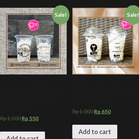
Sale!
Sale
Sablon gelas plastik 14 oz 6
Sablon Gelas Plastik 14 oz 6
gram tanpa tutup + Kemasan
gram tanpa tutup + Minuman
Minuman Kekinian + Gelas
Kekinian Custom
Plastik Custom
Rp
1.000
Rp
650
Rp
1.500
Rp
550
Add to cart
Add to cart