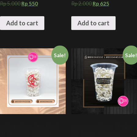
Rp
5.000
Rp
550
Rp
2.000
Rp
625
Add to cart
Add to cart
Sale!
Sale
SABLON GELAS PLASTIK 14
Sablon Gelas Plastik PP 14 oz
OZ STARINDO 7 GRAM +
GKI 6 gram + Kemasan