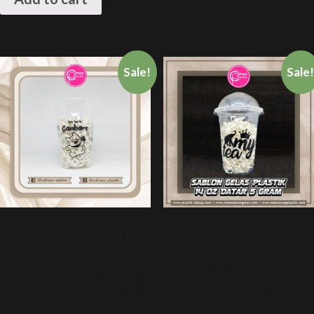
Sale!
Sale
SABLON GELAS PLASTIK 14
SABLON GELAS PLASTIK 14
OZ DATAR 6 GRAM +
OZ STARINDO 5 GRAM +
KEMASAN MINUMAN
TUTUP CEMBUNG +
KEKINIAN + CETAK SABLON
KEMASAN MINUMAN
CUP PLASTIK CUSTOM
CUSTOM KEKINIAN