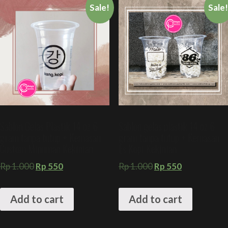
Sale!
Sale
Sablon Gelas Plastik 14 oz 6
Sablon gelas plastik 14 oz 6
gram tanpa tutup + Kemasan
gram tanpa tutup + Kemasan
Custom Minuman Kekinian
Es Kopi Kekinian
Rp
1.000
Rp
550
Rp
1.000
Rp
550
Add to cart
Add to cart