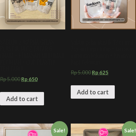
SABLON 2 WARNA GELAS
Sablon gelas plastik 12 oz oval
PLASTIK 14 OZ DATAR 6
7 gram tanpa tutup + kemasan
GRAM + KEMASAN MINUMAN
minuman kekinian + Kemasan
KEKINIAN + CUP PLASTIK
Kopi Kekinian
TEH TARIK
Rp
5.000
Rp
625
Rp
5.000
Rp
650
Add to cart
Add to cart
Sale!
Sale