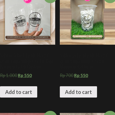
Sablon Gelas Plastik 14 oz 6
Sablon gelas plastik 14 oz 6
gram tanpa tutup + Gelas Kopi
gram tanpa tutup + Gelas
Kekinian Cetak Custom
Minuman Kekinian
Rp
1.000
Rp
550
Rp
700
Rp
550
Add to cart
Add to cart