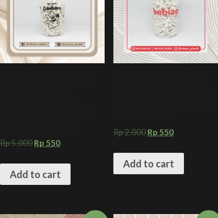
SABLON GELAS PLASTIK 14
SABLON GELAS PLASTIK 14
OZ DATAR 6 GRAM +
OZ GKI 6 GRAM + KEMASAN
KEMASAN MINUMAN
MINUMAN KEKINIAN + CETAK
KEKINIAN + CETAK SABLON
SABLON CUSTOM
CUP PLASTIK CUSTOM
Rp
2.000
Rp
550
Rp
5.000
Rp
550
Add to cart
Add to cart