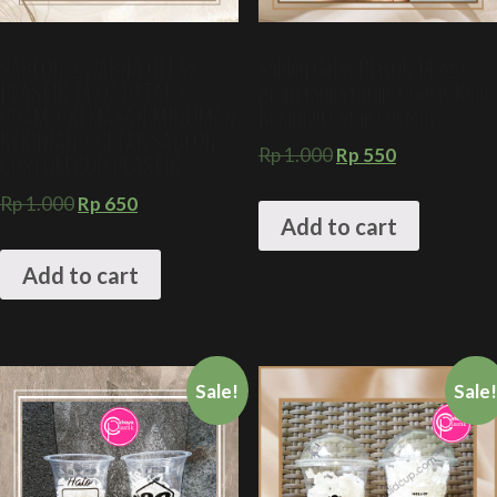
SABLON 2 WARNA GELAS
Sablon Gelas Plastik 14 oz 6
PLASTIK 14 OZ DATAR 6
gram tanpa tutup + Gelas Kopi
GRAM + KEMASAN MINUMAN
Kekinian Cetak Custom
KEKINIAN + CETAK SABLON
Rp
1.000
Rp
550
CUSTOM CUP PLASTIK
Rp
1.000
Rp
650
Add to cart
Add to cart
Sale!
Sale