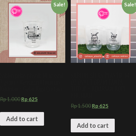
Sale!
Sale
Sablon gelas plastik 14 oz oval
SABLON GELAS PLASTIK 14
7 gram + Kemasan Minuman
OZ OVAL 7 GRAM TANPA
Kekinian + Gelas Kopi Custom
TUTUP + KEMASAN KOPI
KEKINIAN
Rp
1.000
Rp
625
Rp
1.500
Rp
625
Add to cart
Add to cart