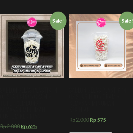
Sale!
Sale
SABLON GELAS PLASTIK 14
SABLON GELAS PLASTIK 14
OZ STARINDO 5 GRAM +
OZ STARINDO 7 GRAM +
TUTUP CEMBUNG +
KEMASAN MINUMAN
KEMASAN MINUMAN
KEKINIAN
CUSTOM KEKINIAN
Rp
2.000
Rp
575
Rp
2.000
Rp
625