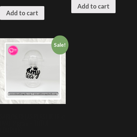
Add to cart
Add to cart
Sale!
SABLON GELAS PLASTIK 16 oz
OVAL 8 gram + TUTUP
CEMBUNG