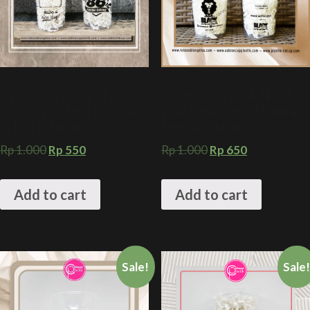
Sablon gelas plastik 14 oz 6
Sablon Gelas Plastik 14 oz 6
gram tanpa tutup + Kemasan
gram tanpa tutup + Minuman
Es Kopi Kekinian
Kekinian Custom
Rp
1.000
Rp
550
Rp
1.000
Rp
650
Add to cart
Add to cart
Sale!
Sale