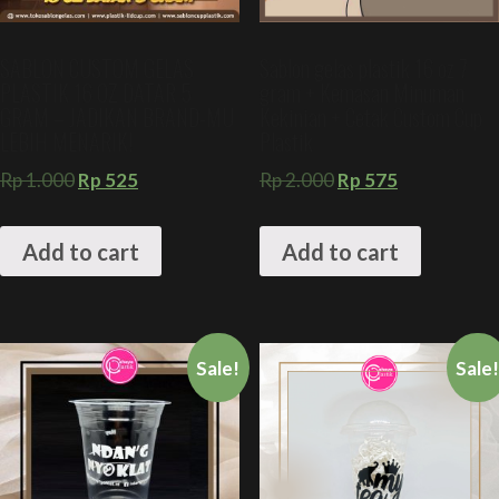
SABLON CUSTOM GELAS
Sablon gelas plastik 16 oz 7
PLASTIK 16 OZ DATAR 5
gram + Kemasan Minuman
GRAM – JADIKAN BRAND-MU
Kekinian + Cetak Custom Cup
LEBIH MENARIK!
Plastik
Rp
1.000
Rp
525
Rp
2.000
Rp
575
Add to cart
Add to cart
Sale!
Sale