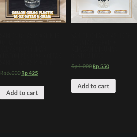
SABLON GELAS PLASTIK 16
SABLON GELAS PLASTIK 16
OZ DATAR 4 GRAM +
OZ DATAR 5 GRAM +
KEMASAN MINUMAN
KEMASAN MINUMAN
CUSTOM KEKINIAN + CETAK
CUSTOM LOGO
SABLON GELAS PLASTIK
Rp
1.000
Rp
550
Rp
5.000
Rp
425
Add to cart
Add to cart