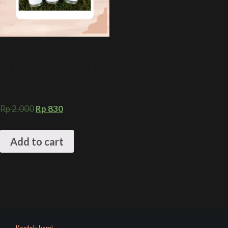
Sablon gelas plastik 22 oz
starindo 10 gram tanpa tutup +
Gelas plastik jumbo kekinian +
Gelas Thai Tea Custom
Rp
2.000
Rp
830
Add to cart