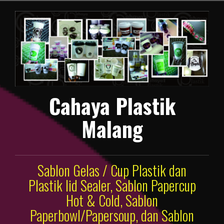
Lompat
ke
konten
Cahaya Plastik
Malang
Sablon Gelas / Cup Plastik dan
Plastik lid Sealer, Sablon Papercup
Hot & Cold, Sablon
Paperbowl/Papersoup, dan Sablon