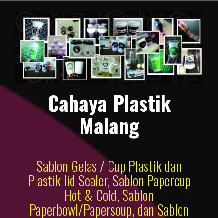
Lompat
ke
konten
Cahaya Plastik
Malang
Sablon Gelas / Cup Plastik dan
Plastik lid Sealer, Sablon Papercup
Hot & Cold, Sablon
Paperbowl/Papersoup, dan Sablon