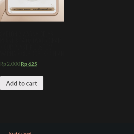
SABLON 2 WARNA GELAS
PLASTIK 14 OZ OVAL 7 GRAM
+ CUP PLASTIK CUSTOM
WARNA + CUP KOPI KEKINIAN
Rp
2.000
Rp
625
Add to cart