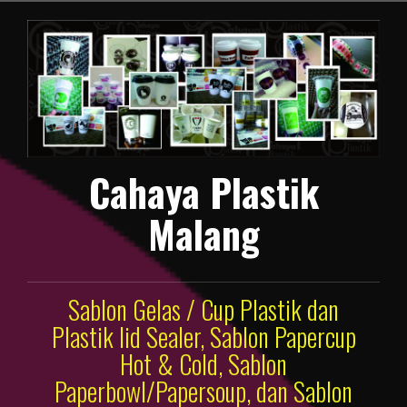
Lompat
ke
konten
Cahaya Plastik
Malang
Sablon Gelas / Cup Plastik dan
Plastik lid Sealer, Sablon Papercup
Hot & Cold, Sablon
Paperbowl/Papersoup, dan Sablon