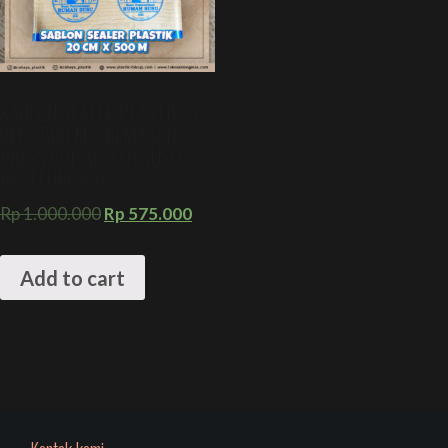
SABLON SEALER PLASTIK 20
CM X 500 M + KEMASAN
PRESS CUP SEALER SUSU
PASTEURISASI
Rp
1.000.000
Rp
575.000
Add to cart