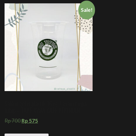
Sale!
Sablon gelas plastik 16 oz 7 gram tanpa
tutup – TAKE AWAY CAFE KEKINIAN
Rp
700
Rp
575