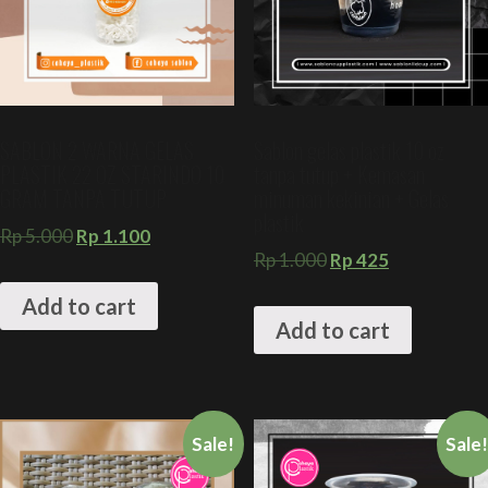
SABLON 2 WARNA GELAS
Sablon gelas plastik 10 oz
PLASTIK 22 OZ STARINDO 10
tanpa tutup + Kemasan
GRAM TANPA TUTUP
minuman kekinian + Gelas
plastik
Rp
5.000
Rp
1.100
Rp
1.000
Rp
425
Add to cart
Add to cart
Sale!
Sale