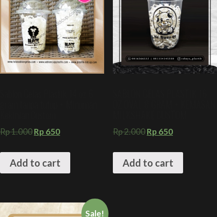
Sablon Gelas Plastik 14 oz 6
SABLON GELAS PLASTIK 16
gram tanpa tutup + Minuman
OZ OVAL 8 GRAM + KEMASAN
Kekinian Custom
MILKSHAKE CUSTOM
Rp
1.000
Rp
650
Rp
2.000
Rp
650
Add to cart
Add to cart
Sale!