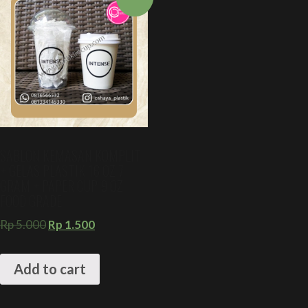
SABLON KEMASAN KOMPLIT
+ GELAS PLASTIK 16 OZ 7
GRAM + PAPER CUP 9 OZ
FOOD GRADE
Rp
5.000
Rp
1.500
Add to cart