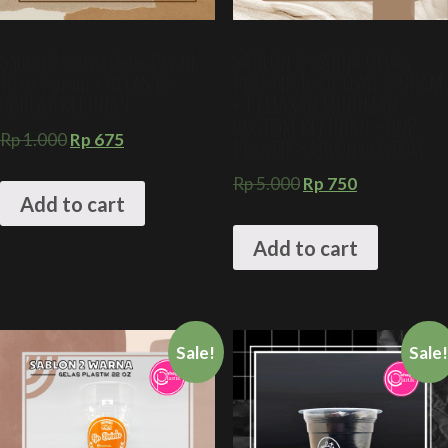
Sablon 2 Warna Gelas Plastik
SABLON 2 WARNA GELAS
16 oz 7 gram + GELAS ES
PLASTIK 16 OZ OVAL 8 GRAM
COKLAT KEKINIAN
+ KEMASAN MINUMAN
CUSTOM KEKINIAN + CUP
Rp
1.000
Rp
675
PLASTIK SABLON CUSTOM
Rp
5.000
Rp
750
Add to cart
Add to cart
Sale!
Sale