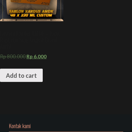
Custom Kardus AMDK – Kuat,
Rapi, dan Siap Angkat Brand
Anda!
Rp
800.000
Rp
6.000
Add to cart
Kontak kami