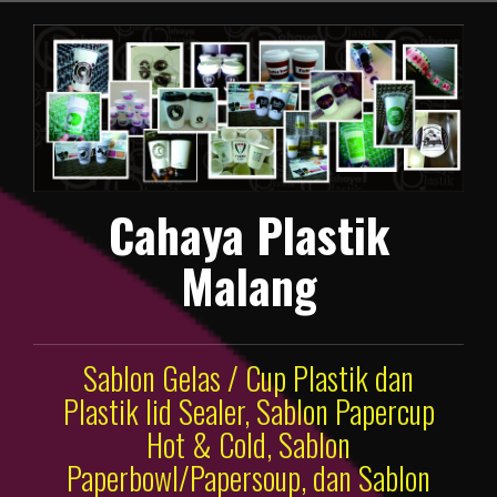
Lompat
ke
konten
Cahaya Plastik
Malang
Sablon Gelas / Cup Plastik dan
Plastik lid Sealer, Sablon Papercup
Hot & Cold, Sablon
Paperbowl/Papersoup, dan Sablon