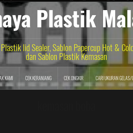
aya Plastik Ma
 Plastik lid Sealer, Sablon Papercup Hot & Co
dan Sablon Plastik Kemasan
AK KAMI
CEK KERANJANG
CEK ONGKIR
CARI UKURAN GELAS/
kemasan boba