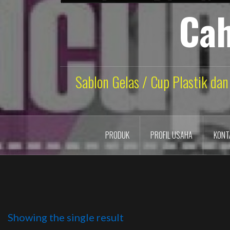
Cah
Sablon Gelas / Cup Plastik dan
PRODUK
PROFIL USAHA
KONT
Showing the single result