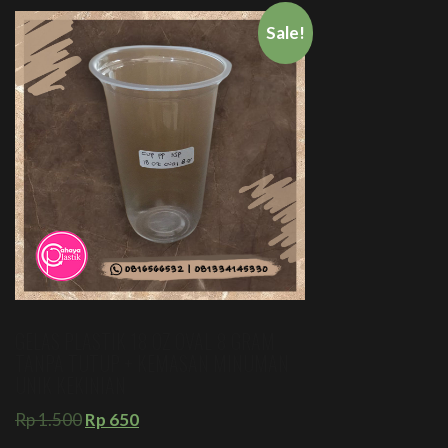
Sale!
GELAS PLASTIK 18 OZ OVAL 8 GRAM
TANPA TUTUP + KEMASAN MINUMAN
UNIK KEKINIAN
Rp
1.500
Rp
650