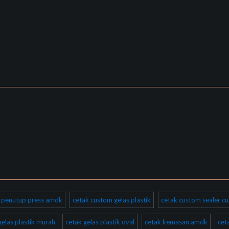
ik penutup press amdk
cetak custom gelas plastik
cetak custom sealer cu
gelas plastik murah
cetak gelas plastik oval
cetak kemasan amdk
cet