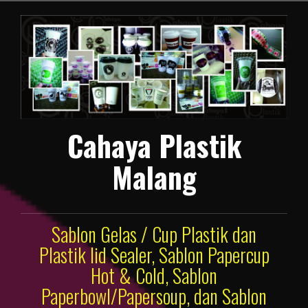
Lompat
ke
konten
Cahaya Plastik
Malang
Sablon Gelas / Cup Plastik dan
Plastik lid Sealer, Sablon Papercup
Hot & Cold, Sablon
Paperbowl/Papersoup, dan Sablon