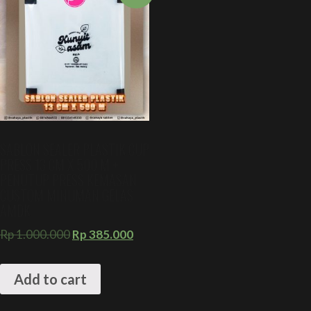
SABLON SEALER PLASTIK CUP
PRESS 13 CM X 500 M +
PENUTUP PRESS KEMASAN
CUSTOM MINUMAN GELAS
AMDK
Rp
1.000.000
Rp
385.000
Add to cart