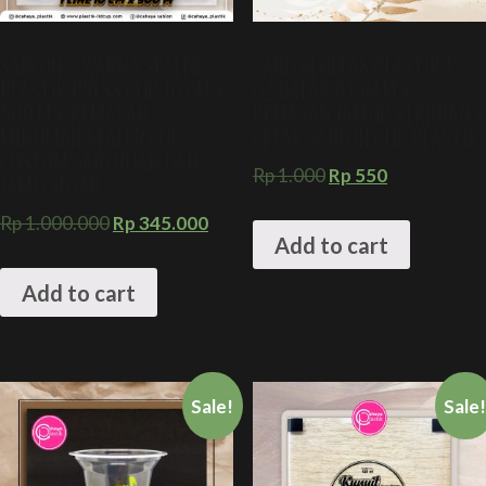
SABLON 3 WARNA SEALER
SABLON GELAS PLASTIK 12
PLASTIK PRESS CUP 10 CM X
OZ DATAR 6 GRAM +
500 M + KEMASAN
KEMASAN JAMUR KEKINIAN +
MINUMAN SEALER CUP
CETAK SABLON CUP PLASTIK
CUSTOM SARI BUAH DAN
Rp
1.000
Rp
550
JAMU SEGAR
Rp
1.000.000
Rp
345.000
Add to cart
Add to cart
Sale!
Sale