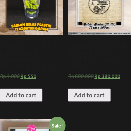
SABLON GELAS PLASTIK 12
SABLON SEALER PLASTIK 13
OZ DATAR 6 GRAM +
CM X 500 M + CETAK
KEMASAN MINUMAN
DIAMETER KECIL SARI BUAH
CUSTOM JAMUR PREMIUM
JAMU AMDK
Rp
1.000
Rp
550
Rp
800.000
Rp
380.000
Add to cart
Add to cart
Sale!