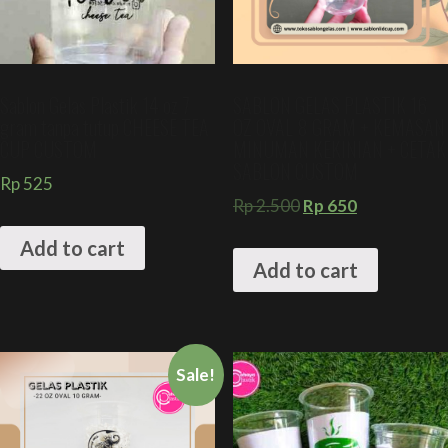
Sablon Gelas Plastik 14 oz 7
SABLON GELAS PLASTIK 16
gram tanpa tutup CHEESE TEA
OZ OVAL 8 GRAM + KEMASAN
CUP CUSTOM
MINUMAN KEKINIAN + CETAK
SABLON CUSTOM
Rp
525
Rp
2.500
Rp
650
Add to cart
Add to cart
Sale!