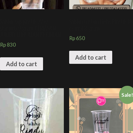
Sablon cup plastik 22 oz
Sablon Custom Gelas Plastik 16
starindo 9 gram KEMASAN
oz oval 8 gram
JUMBO MINUMAN KEKINIAN
Rp
650
Rp
830
Add to cart
Add to cart
Sale