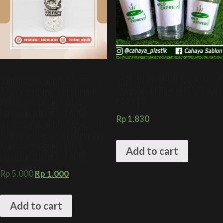
Sablon gelas plastik 22 oz oval
SABLON MIX CUP 12 oz , 16 oz
10 gram + Kemasan Minuman
dan 22 oz LEBIH HEMAT DAN
Kekinian + Cetak sablon
PRAKTIS
kemasan JUMBO / LARGE
Rp
1.830
Sablon gelas plastik 22 oz oval
10 gram + Kemasan Minuman
Kekinian + Cetak sablon
Add to cart
kemasan JUMBO / LARGE
Rp
5.000
Rp
1.000
Add to cart