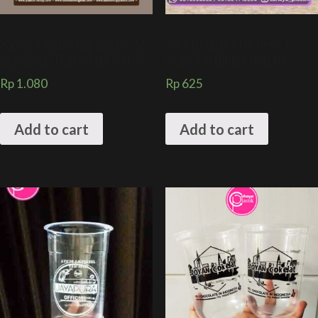
Sablon 2 warna cup plastik 22
Sablon cup plastik 16 oz 7
oz polycup 11 gram putih susu
gram dan tutup cembung
Rp
1.080
Rp
625
Add to cart
Add to cart