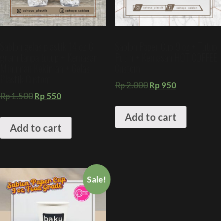
Sablon gelas plastik 14 oz 6
Sablon Paper Cup 9 oz + Tutup
gram tanpa tutup + Kemasan
Putih + Kemasan HOT COFFEE
Minuman Kekinian + Gelas
Custom
Plastik Custom
Rp
2.000
Rp
950
Rp
1.500
Rp
550
Add to cart
Add to cart
Sale!