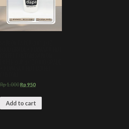
SABLON PAPER CUP 9 OZ
FOOD GRADE + KEMASAN HOT
COFFEE CUSTOM SABLON
PAPER CUP 9 OZ FOOD GRADE
+ KEMASAN HOT COFFEE
CUSTOM
Rp
1.000
Rp
950
Add to cart