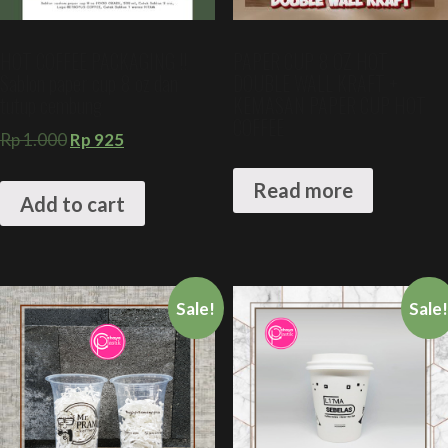
HOT COFFEE PACKAGING !!
PAPER CUP 8 OZ HOT
Sablon paper cup 8 oz dan
DOUBLE WALL KRAFT +
tutup cembung
KEMASAN PAPER CUP HOT
COFFEE
Rp
1.000
Rp
925
Read more
Add to cart
Sale!
Sale