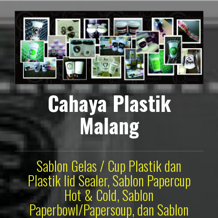
Lompat
ke
konten
Cahaya Plastik
Malang
Sablon Gelas / Cup Plastik dan
Plastik lid Sealer, Sablon Papercup
Hot & Cold, Sablon
Paperbowl/Papersoup, dan Sablon