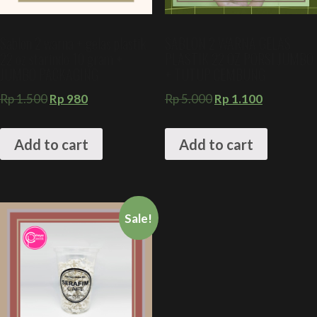
Sablon 2 warna + gelas plastik
SABLON 2 WARNA GELAS
22 oz starindo 10 gram +
PLASTIK 22 OZ PORSI JUMBO
JUMBO PACKAGING
+ TUTUP CEMBUNG
Rp
1.500
Rp
980
Rp
5.000
Rp
1.100
Add to cart
Add to cart
Sale!