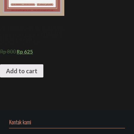
Sablon gelas plastik 16 oz SA 8
gram tanpa tutup + KEMASAN
SHAKE NUTRITION
Rp
800
Rp
625
Add to cart
Kontak kami