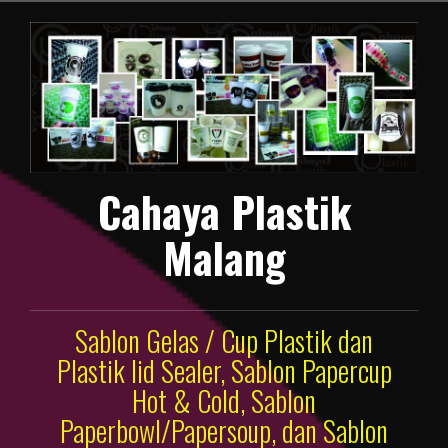
Lompat
ke
konten
Cahaya Plastik
Malang
Sablon Gelas / Cup Plastik dan
Plastik lid Sealer, Sablon Papercup
Hot & Cold, Sablon
Paperbowl/Papersoup, dan Sablon