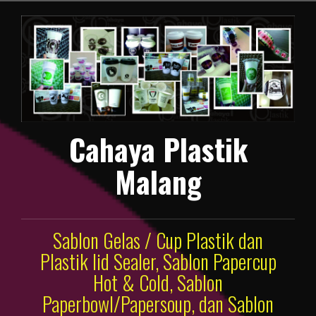
Lompat
ke
konten
Cahaya Plastik
Malang
Sablon Gelas / Cup Plastik dan
Plastik lid Sealer, Sablon Papercup
Hot & Cold, Sablon
Paperbowl/Papersoup, dan Sablon