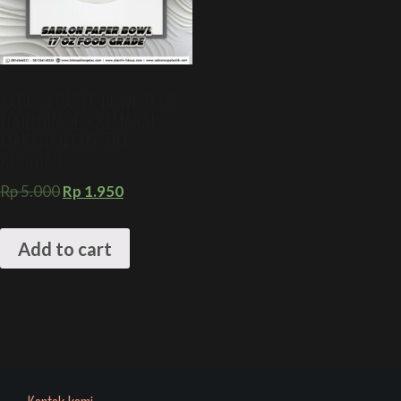
SABLON PAPER BOWL 17 OZ
FOOD GRADE + KEMASAN
MAKANAN CUSTOM
KEKINIAN
Rp
5.000
Rp
1.950
Add to cart