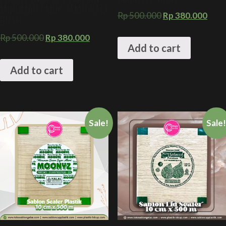
MINUMAN AMDK, JAMU, SARI
Rp
500.000
Rp
380.000
BUAH
Rp
500.000
Rp
380.000
Add to cart
Add to cart
Sale!
Sale