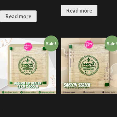
Read more
Read more
Sale!
Sale
SABLON SEALER PLASTIK 13
SABLON SEALER PLASTIK 13
CM X 500 M + PLASTIK
CM X 500 M CETAK
PRESS PENUTUP KEMASAN
DIAMETER KECIL