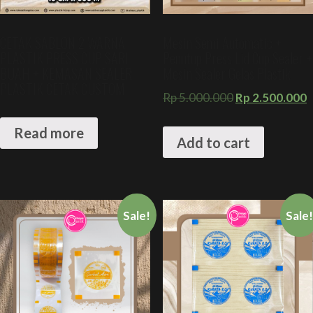
CETAK SABLON 2 WARNA
Mesin Semi Automatic +
PLASTIK PRESS CUP SARI
Penutup Press Lid Cup Sealer +
BUAH + KEMASAN SEALER
Mesin Sealer Gelas Plastik
PLASTIK CETAK CUSTOM
Rp
5.000.000
Rp
2.500.000
Read more
Add to cart
Sale!
Sale