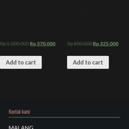
SABLON SEALER PLASTIK 20
SABLON SEALER PLASTIK
CM X 500 M + SEALER
KEMASAN MINUMAN SARI
PLASTIK KEMASAN PRESS +
BUAH + LID CUP SEALER 10
KEMASAN SEALER PRESS
CM X 500 M + KEMASAN
AMDK
SEALER PLASTIK PRESS CUP
Rp
1.000.000
Rp
370.000
Rp
800.000
Rp
325.000
Add to cart
Add to cart
Kontak kami
MALANG