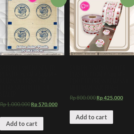
SABLON 1 WARNA SEALER
SABLON 3 WARNA SEALER
PLASTIK 20 CM X 500 M +
PLASTIK 13 CM X 500 M +
KEMASAN PRESS CUP +
PENUTUP PRESS KEMASAN
CETAK SABLON LID CUP
MINUMAN SARI BUAH
SEALER
Rp
800.000
Rp
425.000
Rp
1.000.000
Rp
570.000
Add to cart
Add to cart