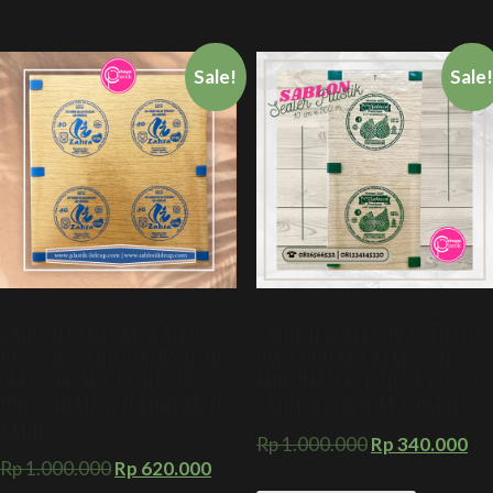
Sale!
Sale
SABLON CUSTOM SEALER
SABLON SEALER PLASTIK 10
PLASTIK 2 LINE UKURAN 20
CM X 500 M + KEMASAN
CM X 500 M + PENUTUP
MINUMAN KEKINIAN + CETAK
PRESS KEMASAN MINUMAN
SABLON CUSTOM 1 WARNA
AMDK
Rp
1.000.000
Rp
340.000
Rp
1.000.000
Rp
620.000