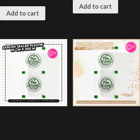
Add to cart
Add to cart
SABLON SEALER PLASTIK 10
Sablon Sealer Plastik 10 cm x
CM X 500 M + PENUTUP
500 m + Sealer Plastik
PRESS KEMASAN MINUMAN
Kemasan AMDK, SARI BUAH
AMDK