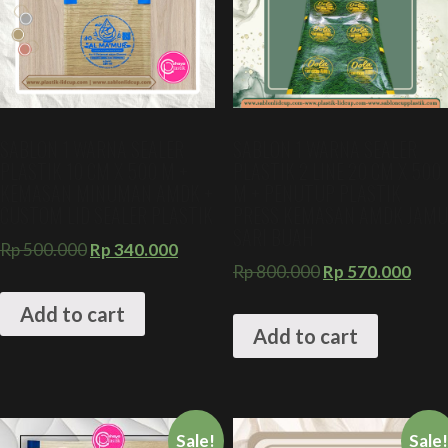
SABLON 1 WARNA SEALER
SABLON 1 WARNA SEALER
PLASTIK 10 CM X 500 M +
PLASTIK 2 LINE 20 CM X 500
KEMASAN MINUMAN AMDK +
M + PENUTUP PLASTIK
CUSTOM LID SEALER PLASTIK
PRESS KEMASAN AMDK JAMU
SARI BUAH
Rp
500.000
Rp
340.000
Rp
800.000
Rp
570.000
Add to cart
Add to cart
Sale!
Sale