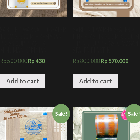
SABLON 1 WARNA LID SEALER
SABLON 1 WARNA SEALER 2
10 CM X 500 M + KEMASAN
LINE PLASTIK 20 CM X 500 M
PRESS CUP PLASTIK
+ PENUTUP PRESS KEMASAN
MINUMAN KEKINIAN
SEALER PLASTIK
Rp
500.000
Rp
430
Rp
800.000
Rp
570.000
Add to cart
Add to cart
Sale!
Sale