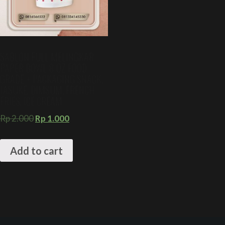
SABLON FULL MELINGKAR
PAPER BOWL 8 OZ FOOD
GRADE + PACKAGING SNACK,
JASUKE, DIMSUM, FRENCH
FRIES, ICE CREAM
Rp
2.000
Rp
1.000
Add to cart