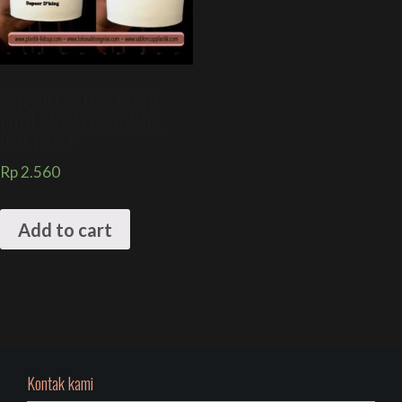
SABLON CUSTOM PAPER
BOWL 35 OZ FOOD GRADE
DAN TUTUP
Rp
2.560
Add to cart
Kontak kami