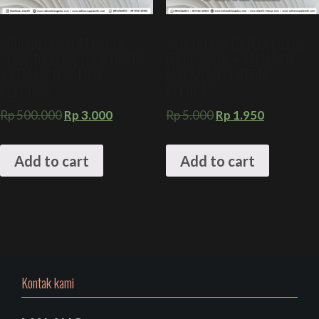
SABLON CUSTOM PAPER
SABLON PAPER BOWL 17 OZ
BOWL 1000 ML FOOD GRADE
FOOD GRADE + KEMASAN
+ KEMASAN RAMEN
MAKANAN CUSTOM
KEKINIAN
KEKINIAN
Rp
500.000
Rp
3.000
Rp
5.000
Rp
1.950
Add to cart
Add to cart
Kontak kami