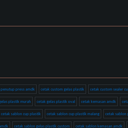
ik penutup press amdk
cetak custom gelas plastik
cetak custom sealer cu
gelas plastik murah
cetak gelas plastik oval
cetak kemasan amdk
cet
cetak sablon cup plastik
cetak sablon cup plastik malang
cetak sablon 
 amdk
cetak sablon gelas plastik custom
cetak sablon kemasan amdk