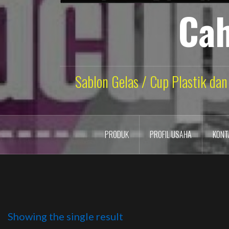
Cah
Sablon Gelas / Cup Plastik dan
PRODUK
PROFIL USAHA
KONT
Showing the single result