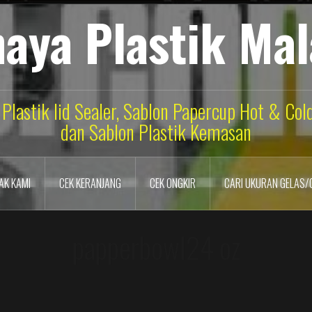
aya Plastik Ma
 Plastik lid Sealer, Sablon Papercup Hot & Co
dan Sablon Plastik Kemasan
AK KAMI
CEK KERANJANG
CEK ONGKIR
CARI UKURAN GELAS/
papperbowl24 oz