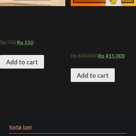
Sablon gelas plastik 14 oz 6
Sablon Kemasan Minuman
gram tanpa tutup + Gelas
Sealer Plastik 13 cm x 500 m
Minuman Kekinian
+ Kemasan Sari Buah Kekinian
+ Cetak Sablon Custom
Rp
700
Rp
550
Penutup Press Kemasan
Rp
600.000
Rp
415.000
Add to cart
Add to cart
Kontak kami