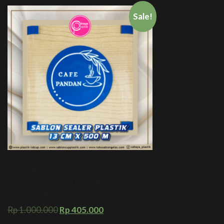
Sale!
SABLON LID CUP SEALER 13 CM X 500 M
+ KEMASAN CUSTOM MINUMAN KOPI
CAFE KEKINIAN
Rp
1.000.000
Rp
405.000