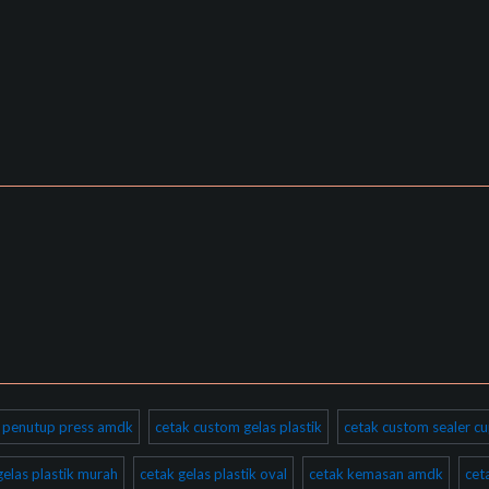
ik penutup press amdk
cetak custom gelas plastik
cetak custom sealer cu
gelas plastik murah
cetak gelas plastik oval
cetak kemasan amdk
cet