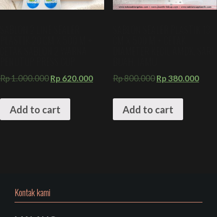
SABLON 2 LINE SEALER
SABLON SEALER PLASTIK 13
PLASTIK 20 CM X 500 M +
CM X 500 M + CETAK
CETAK SABLON 2 WARNA
DIAMETER KECIL AMDK, SARI
PENUTUP PRESS CUP
BUAH, JAMU
Rp
1.000.000
Rp
620.000
Rp
800.000
Rp
380.000
Add to cart
Add to cart
Kontak kami