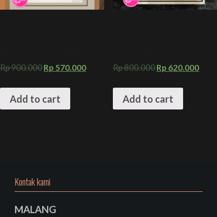
Sablon 1 warna plastik sealer 2
Sablon 2 warna sealer lid cup
line 20 cm x 500 m + Kemasan
plastik 2 line 20 cm x 500 m +
Custom Minuman AMDK
Kemasan AMDK
Rp
900.000
Rp
570.000
Rp
800.000
Rp
620.000
Add to cart
Add to cart
Kontak kami
MALANG