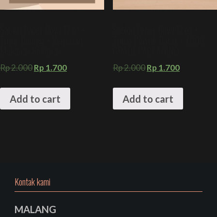
Sablon Paper Bowl 17 oz +
Sablon Paper Bowl 17 oz +
Tutup Bening + Kemasan
Tutup Plastik Datar + FOOD
Makanan Kekinian
GRADE PACKAGING
Rp
2.000
Rp
1.700
Rp
2.000
Rp
1.700
Add to cart
Add to cart
Kontak kami
MALANG