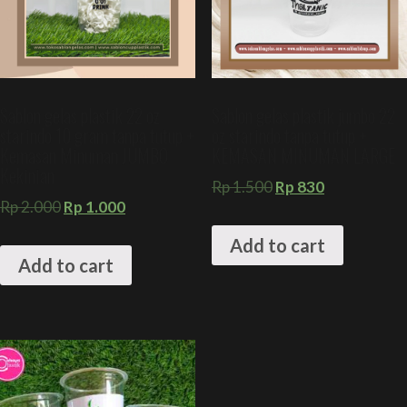
Sablon gelas plastik 22 oz
Sablon gelas plastik jumbo 22
starindo 10 gram tanpa tutup +
oz starindo tanpa tutup +
Kemasan Minuman JUMBO
KEMASAN MINUMAN LARGE
Kekinian
Rp
1.500
Rp
830
Rp
2.000
Rp
1.000
Add to cart
Add to cart