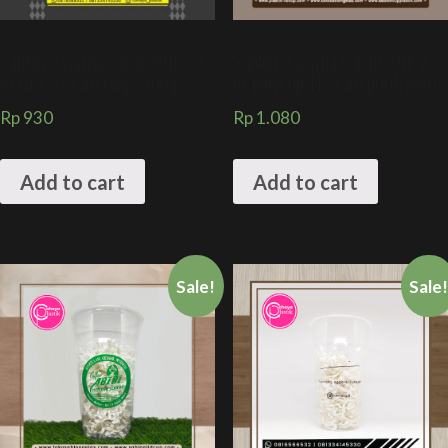
Sablon 2 warna cup plastik 22
Sablon 2 warna cup plastik 22
oz GKI 9 gram tanpa tutup
oz polycup 11 gram putih susu
Rp
930
Rp
1.080
Add to cart
Add to cart
Sale!
Sale