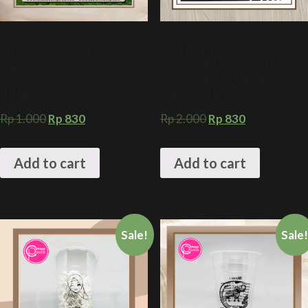
Sablon gelas plastik 22 oz
SABLON GELAS PLASTIK 22
starindo 10 gram + Cetak
OZ STARINDO 10 GRAM +
Custom Kemasan Minuman
KEMASAN MINUMAN
JUMBO
JUMBO/LARGE
Rp
1.000
Rp
830
Rp
2.000
Rp
830
Add to cart
Add to cart
Sale!
Sale