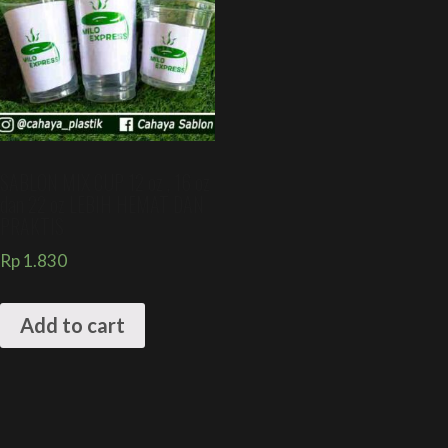
SABLON MIX CUP 12 oz , 16 oz
dan 22 oz LEBIH HEMAT DAN
PRAKTIS
Rp
1.830
Add to cart