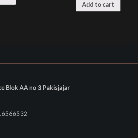
Add to cart
 Blok AA no 3 Pakisjajar
816566532