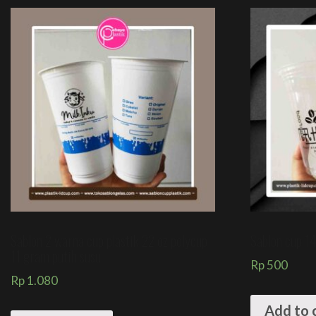
Sablon 2 warna cup plastik 22 oz polycup
Sablon cup 14
11 gram putih susu
Rp
500
Rp
1.080
Add to 