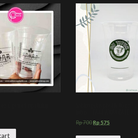
 oz 6 gram tanpa tutup
Sablon gelas plastik 16 oz 7 
tutup – TAKE AWAY CAFE KE
Rp
700
Rp
575
cart