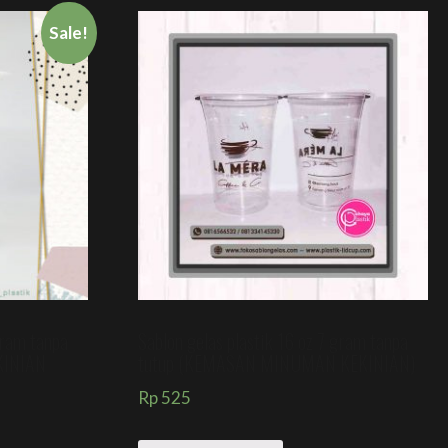
Sale!
gram tanpa
Sablon gelas plastik 16 oz 7 gram tanpa
KINIAN
tutup (KEMASAN MINUMAN KEKINIAN)
Rp
525