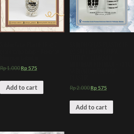
Sablon Gelas Plastik 16 oz 7
SABLON GELAS PLASTIK 16
gram tanpa tutup + Kemasan
OZ GKI 7 GRAM TANPA
Minuman Kekinian
TUTUP + KEMASAN
MINUMAN KEKINIAN + CETAK
Rp
1.000
Rp
575
SABLON CUSTOM CUP
PLASTIK
Add to cart
Rp
2.000
Rp
575
Add to cart