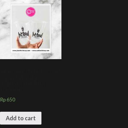
Sablon Gelas Plastik 16 oz oval
8 gram tanpa tutup
(KEMASAN MINUMAN
KEKINIAN)
Rp
650
Add to cart