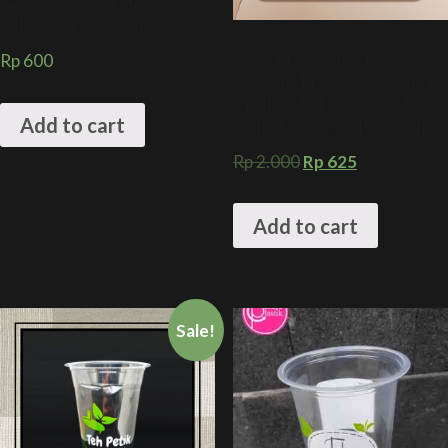
14 oz 6 gram (KEMASAN
MINUMAN KEKINIAN)
SABLON 2 WARNA GELAS
Rp
600
PLASTIK 14 OZ OVAL 7 GRAM
+ CUP PLASTIK CUSTOM
WARNA + CUP KOPI KEKINIAN
Add to cart
Rp
2.000
Rp
625
Add to cart
Sale!