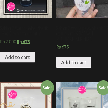
Sablon 2 Warna Gelas Plastik
Sablon 2 warna gelas plastik 16
16 oz 7 gram tanpa tutup
oz 8 gram (KEMASAN
MINUMAN KEKINIAN)
Rp
2.000
Rp
675
Rp
675
Add to cart
Add to cart
Sale!
Sale