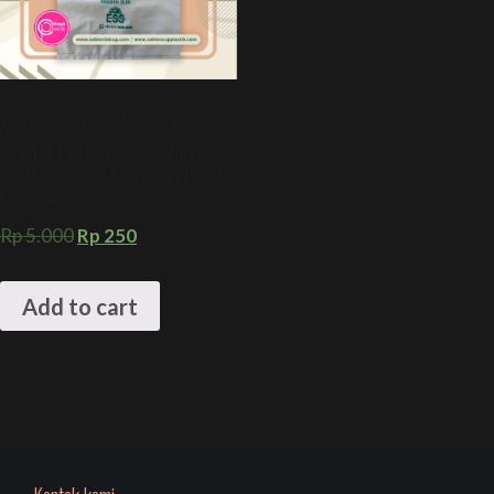
Sablon Custom Plastik Produk
Plastik Pertanian + Sablon
Plastik 5 kg + Kemasan Pupuk
Organik
Rp
5.000
Rp
250
Add to cart