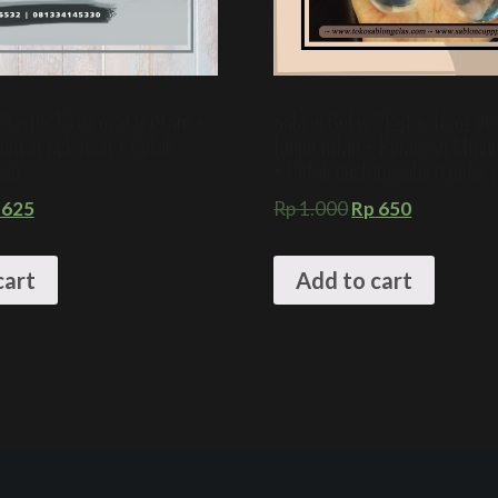
Plastik 16 oz oval 8 gram +
Sablon Gelas Plastik 16 oz o
uman Kekinian + Cetak
tanpa tutup + Kemasan Minu
san
+ Cetak custom sablon gelas p
625
Rp
1.000
Rp
650
cart
Add to cart