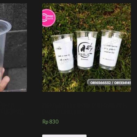
16 oz 8
Sablon 3 sisi melingkar cup plastik 22 oz
KEKINIAN)
starindo tanpa tutup
Rp
830