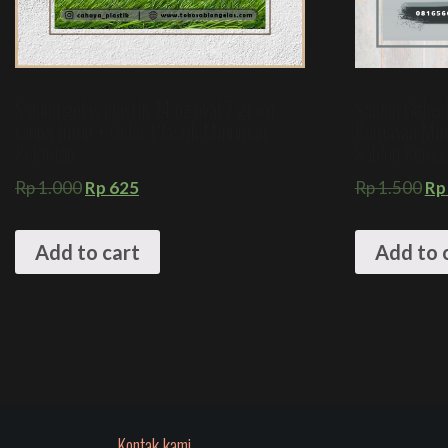
Sablon gelas plastik 14 oz oval 7 gram
Sablon Gelas 
tanpa tutup + Gelas Plastik Minuman
Kemasan Min
Kekinian
Sablon Kema
Rp
1.000
Rp
625
Rp
1.500
Rp
Add to cart
Add to 
Kontak kami