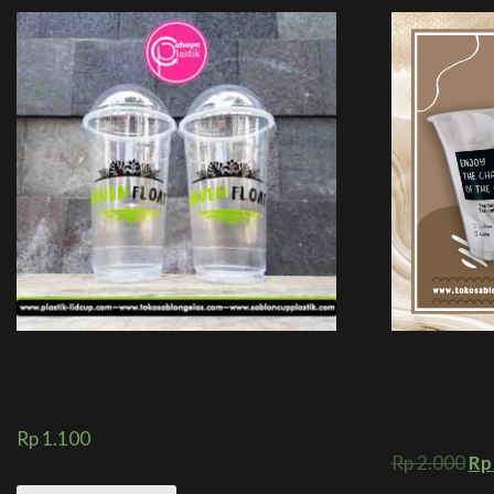
Sablon 2 warna cup plastik 22 oz 9 gram
SABLON 2 WA
dan tutup cembung
SA 8 GRAM 
ICE COFFEE 
Rp
1.100
Rp
2.000
Rp