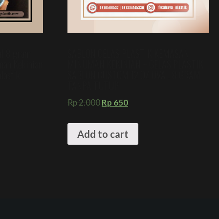
val 8 gram
SABLON GELAS PLASTIK KEMASAN
man Kekinian
MINUMAN KEKINIAN + GELAS PLASTIK
lastik
SABLON CUSTOM 12 OZ OVAL 8 GRAM
TANPA TUTUP
Rp
2.000
Rp
650
Add to cart