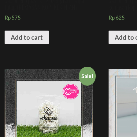
Sablon cup plastik 12 oz 8 gram tanpa
Sablon cup pl
tutup (KEMASAN KOPI KEKINIAN)
kemasan kopi
Rp
575
Rp
625
Add to cart
Add to 
Sale!