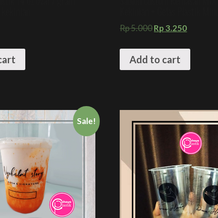
astik 14 oz oval 7 gram
Sablon Custom Kemasan MIX
 kekinian
Kekinian + Gelas Plastik Mi
Rp
5.000
Rp
3.250
cart
Add to cart
Sale!