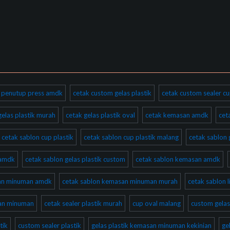
ik penutup press amdk
cetak custom gelas plastik
cetak custom sealer cu
gelas plastik murah
cetak gelas plastik oval
cetak kemasan amdk
cet
cetak sablon cup plastik
cetak sablon cup plastik malang
cetak sablon 
 amdk
cetak sablon gelas plastik custom
cetak sablon kemasan amdk
san minuman amdk
cetak sablon kemasan minuman murah
cetak sablon l
san minuman
cetak sealer plastik murah
cup oval malang
custom gelas
tik
custom sealer plastik
gelas plastik kemasan minuman kekinian
ge