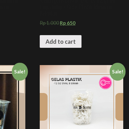
 Minuman
Sablon gelas plastik 12 oz oval 8 gram
numan
tanpa tutup + Gelas Plastik Minuman
Kekinian
Rp
1.000
Rp
650
Add to cart
Sale!
Sale!