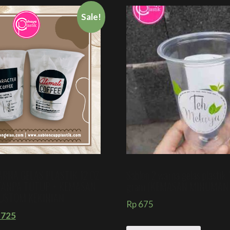
Sale!
RNA GELAS PLASTIK 12 OZ
Sablon 2 warna gelas plastik 
TANPA TUTUP + KEMASAN
gram (KEMASAN MINUMAN 
CUSTOM KEKINIAN
Rp
675
725